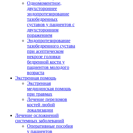
Одномоментное,
двухстороннее
эндопротезирование
тазобедренных
суставов у пациентов с
двухсторонним
поражением
Эндопротезирование
тазобедренного сустава
при асептическом
некрозе головки
бедренной кости у
пациентов молодого
возраста
Экстренная помощь
Экстренная
медицинская помощь
при травмах
Лечение переломов
костей любой
локализации
Лечение осложнений
системных заболеваний
Оперативные пособия
у пациентов