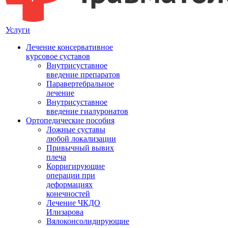
Услуги
Лечение консервативное
курсовое суставов
Внутрисуставное
введение препаратов
Паравертебральное
лечение
Внутрисуставное
введение гиалуронатов
Ортопедические пособия
Ложные суставы
любой локализации
Привычный вывих
плеча
Корригирующие
операции при
деформациях
конечностей
Лечение ЧКДО
Илизарова
Вялоконсолидирующие