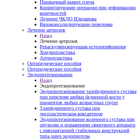
Привычный вывих плеча
Корригирующие операции при деформациях
конечностей
Лечение ЧКДО Илизарова
Вялоконсолидирующие переломы
Лечение артрозов
Назад
Лечение артрозов
Реваскуляризирующая остеоперфорация
Хондропластика
Артропластика
Ортопедические пособия
Ортопедические пособия
Эндопротезирование
Назад
Эндопротезирование
Эндопротезирование тазобедренного сустава
при переломе шейки бедренной кости у
пациентов любых возрастных групп
Тазобедренного сустава при
диспластическом коксартрозе
Эндопротезирование коленного сустава при
опухолях и поражениях связочного аппарата
с имплантацией стабильных конструкций
типа хинч эндопротезы