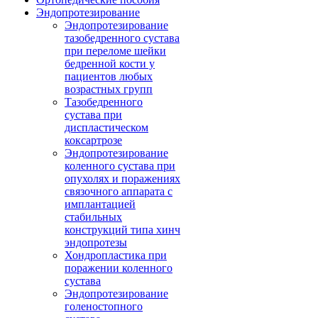
Эндопротезирование
Эндопротезирование
тазобедренного сустава
при переломе шейки
бедренной кости у
пациентов любых
возрастных групп
Тазобедренного
сустава при
диспластическом
коксартрозе
Эндопротезирование
коленного сустава при
опухолях и поражениях
связочного аппарата с
имплантацией
стабильных
конструкций типа хинч
эндопротезы
Хондропластика при
поражении коленного
сустава
Эндопротезирование
голеностопного