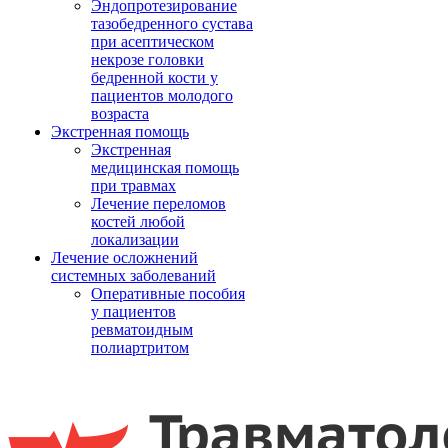
Эндопротезирование
тазобедренного сустава
при асептическом
некрозе головки
бедренной кости у
пациентов молодого
возраста
Экстренная помощь
Экстренная
медицинская помощь
при травмах
Лечение переломов
костей любой
локализации
Лечение осложнений
системных заболеваний
Оперативные пособия
у пациентов
ревматоидным
полиартритом