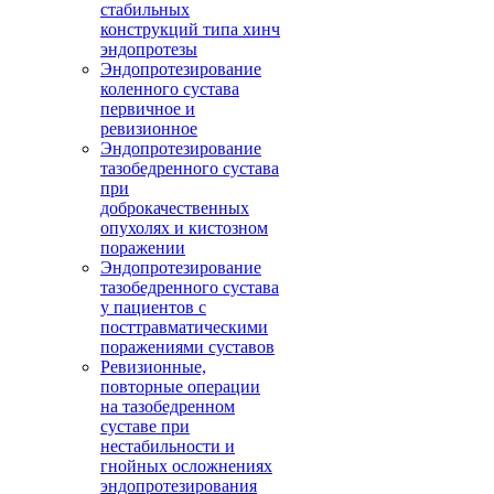
стабильных
конструкций типа хинч
эндопротезы
Эндопротезирование
коленного сустава
первичное и
ревизионное
Эндопротезирование
тазобедренного сустава
при
доброкачественных
опухолях и кистозном
поражении
Эндопротезирование
тазобедренного сустава
у пациентов с
посттравматическими
поражениями суставов
Ревизионные,
повторные операции
на тазобедренном
суставе при
нестабильности и
гнойных осложнениях
эндопротезирования