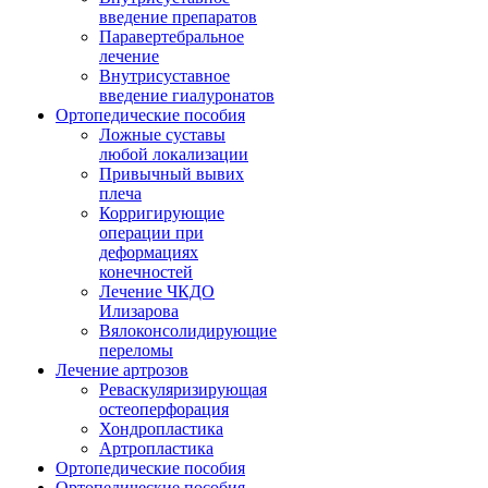
введение препаратов
Паравертебральное
лечение
Внутрисуставное
введение гиалуронатов
Ортопедические пособия
Ложные суставы
любой локализации
Привычный вывих
плеча
Корригирующие
операции при
деформациях
конечностей
Лечение ЧКДО
Илизарова
Вялоконсолидирующие
переломы
Лечение артрозов
Реваскуляризирующая
остеоперфорация
Хондропластика
Артропластика
Ортопедические пособия
Ортопедические пособия