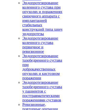
Эндопротезирование
коленного сустава при
опухолях и поражениях
связочного аппарата с
имплантацией
стабильных
конструкций типа хинч
эндопротезы
Эндопротезирование
коленного сустава
первичное и
ревизионное
Эндопротезирование
тазобедренного сустава
при
доброкачественных
опухолях и кистозном
поражении
Эндопротезирование
тазобедренного сустава
у пациентов с
посттравматическими
поражениями суставов
Ревизионные,
повторные операции