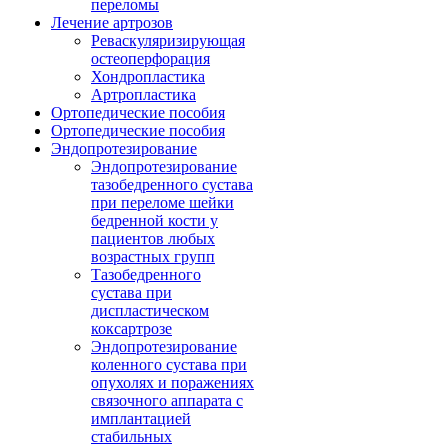
переломы
Лечение артрозов
Реваскуляризирующая
остеоперфорация
Хондропластика
Артропластика
Ортопедические пособия
Ортопедические пособия
Эндопротезирование
Эндопротезирование
тазобедренного сустава
при переломе шейки
бедренной кости у
пациентов любых
возрастных групп
Тазобедренного
сустава при
диспластическом
коксартрозе
Эндопротезирование
коленного сустава при
опухолях и поражениях
связочного аппарата с
имплантацией
стабильных