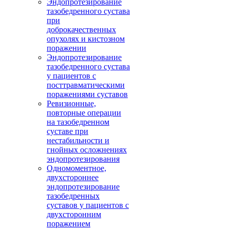
Эндопротезирование
тазобедренного сустава
при
доброкачественных
опухолях и кистозном
поражении
Эндопротезирование
тазобедренного сустава
у пациентов с
посттравматическими
поражениями суставов
Ревизионные,
повторные операции
на тазобедренном
суставе при
нестабильности и
гнойных осложнениях
эндопротезирования
Одномоментное,
двухстороннее
эндопротезирование
тазобедренных
суставов у пациентов с
двухсторонним
поражением