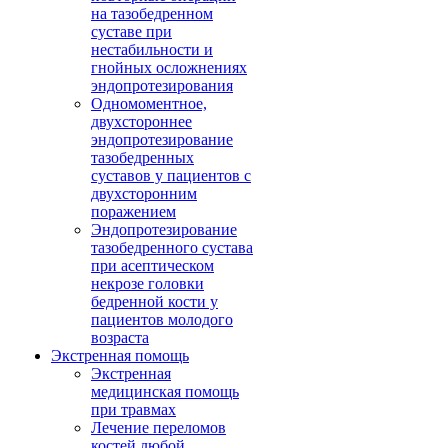
на тазобедренном
суставе при
нестабильности и
гнойных осложнениях
эндопротезирования
Одномоментное,
двухстороннее
эндопротезирование
тазобедренных
суставов у пациентов с
двухсторонним
поражением
Эндопротезирование
тазобедренного сустава
при асептическом
некрозе головки
бедренной кости у
пациентов молодого
возраста
Экстренная помощь
Экстренная
медицинская помощь
при травмах
Лечение переломов
костей любой