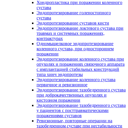
Хондропластика при поражении коленного
сустава
Эндопротезирование голеностопного
сустава
Эндопротезирование суставов кисти
Эндопротезирование локтевого сустава при
травмах и системных поражениях,
контрактурах
Одномыщелковое эндопротезирование
коленного сустава, при одностороннем
поражении
Эндопротезирование коленного сустава при
опухолях и поражениях связочного аппарата
с имплантацией стабильных конструкций
типа хинч эндопротезы
Эндопротезирование коленного сустава
первичное и ревизионное
Эндопротезирование тазобедренного сустава
при доброкачественных опухолях и
кистозном поражении
Эндопротезирование тазобедренного сустава
у пациентов с посттравматическими
поражениями суставов
Ревизионные, повторные операции на
тазобедренном суставе при нестабильности