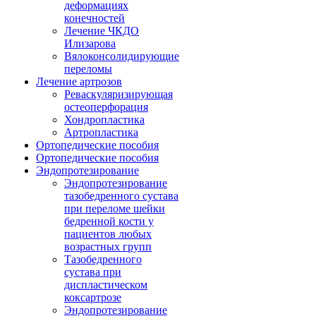
деформациях
конечностей
Лечение ЧКДО
Илизарова
Вялоконсолидирующие
переломы
Лечение артрозов
Реваскуляризирующая
остеоперфорация
Хондропластика
Артропластика
Ортопедические пособия
Ортопедические пособия
Эндопротезирование
Эндопротезирование
тазобедренного сустава
при переломе шейки
бедренной кости у
пациентов любых
возрастных групп
Тазобедренного
сустава при
диспластическом
коксартрозе
Эндопротезирование