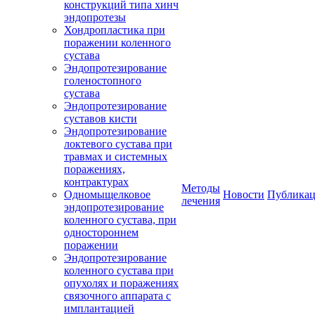
конструкций типа хинч
эндопротезы
Хондропластика при
поражении коленного
сустава
Эндопротезирование
голеностопного
сустава
Эндопротезирование
суставов кисти
Эндопротезирование
локтевого сустава при
травмах и системных
поражениях,
контрактурах
Методы
Одномыщелковое
Новости
Публика
лечения
эндопротезирование
коленного сустава, при
одностороннем
поражении
Эндопротезирование
коленного сустава при
опухолях и поражениях
связочного аппарата с
имплантацией