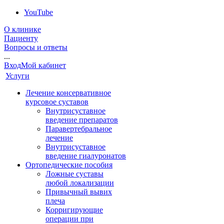
YouTube
О клинике
Пациенту
Вопросы и ответы
...
Вход
Мой кабинет
Услуги
Лечение консервативное
курсовое суставов
Внутрисуставное
введение препаратов
Паравертебральное
лечение
Внутрисуставное
введение гиалуронатов
Ортопедические пособия
Ложные суставы
любой локализации
Привычный вывих
плеча
Корригирующие
операции при