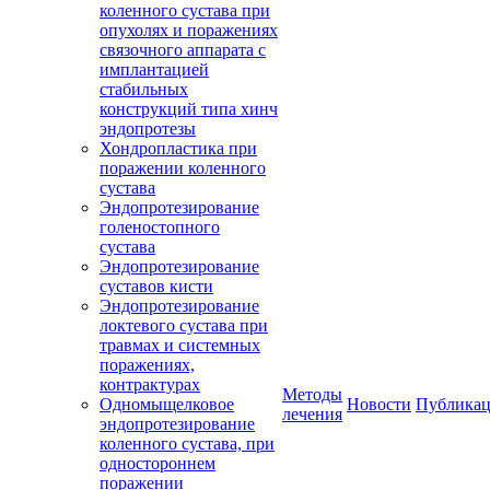
коленного сустава при
опухолях и поражениях
связочного аппарата с
имплантацией
стабильных
конструкций типа хинч
эндопротезы
Хондропластика при
поражении коленного
сустава
Эндопротезирование
голеностопного
сустава
Эндопротезирование
суставов кисти
Эндопротезирование
локтевого сустава при
травмах и системных
поражениях,
контрактурах
Методы
Одномыщелковое
Новости
Публика
лечения
эндопротезирование
коленного сустава, при
одностороннем
поражении