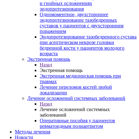
и гнойных осложнениях
эндопротезирования
Одномоментное, двухстороннее
эндопротезирование тазобедренных
суставов у пациентов с двухсторонним
поражением
Эндопротезирование тазобедренного сустава
при асептическом некрозе головки
бедренной кости у пациентов молодого
возраста
Экстренная помощь
Назад
Экстренная помощь
Экстренная медицинская помощь при
травмах
Лечение переломов костей любой
локализации
Лечение осложнений системных заболеваний
Назад
Лечение осложнений системных
заболеваний
Оперативные пособия у пациентов
ревматоидным полиартритом
Методы лечения
Новости