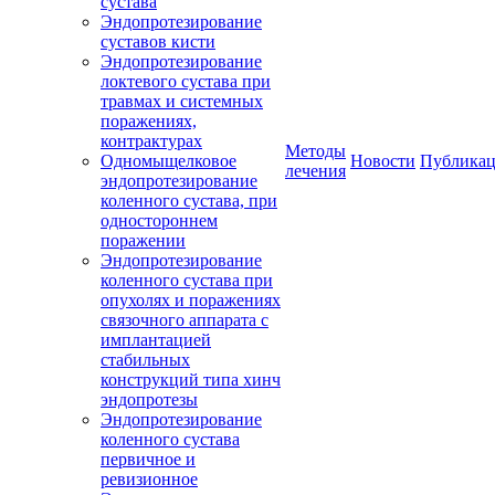
сустава
Эндопротезирование
суставов кисти
Эндопротезирование
локтевого сустава при
травмах и системных
поражениях,
контрактурах
Методы
Одномыщелковое
Новости
Публика
лечения
эндопротезирование
коленного сустава, при
одностороннем
поражении
Эндопротезирование
коленного сустава при
опухолях и поражениях
связочного аппарата с
имплантацией
стабильных
конструкций типа хинч
эндопротезы
Эндопротезирование
коленного сустава
первичное и
ревизионное