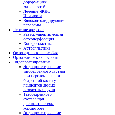
деформациях
конечностей
Лечение ЧКДО
Илизарова
Вялоконсолидирующие
переломы
Лечение артрозов
Реваскуляризирующая
остеоперфорация
Хондропластика
Артропластика
Ортопедические пособия
Ортопедические пособия
Эндопротезирование
Эндопротезирование
тазобедренного сустава
при переломе шейки
бедренной кости у
пациентов любых
возрастных групп
Тазобедренного
сустава при
диспластическом
коксартрозе
Эндопротезирование