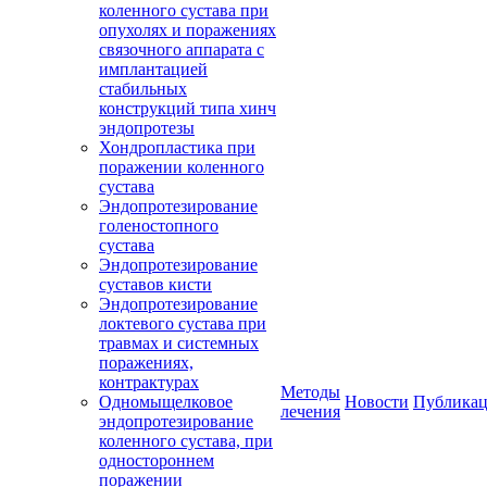
коленного сустава при
опухолях и поражениях
связочного аппарата с
имплантацией
стабильных
конструкций типа хинч
эндопротезы
Хондропластика при
поражении коленного
сустава
Эндопротезирование
голеностопного
сустава
Эндопротезирование
суставов кисти
Эндопротезирование
локтевого сустава при
травмах и системных
поражениях,
контрактурах
Методы
Одномыщелковое
Новости
Публика
лечения
эндопротезирование
коленного сустава, при
одностороннем
поражении