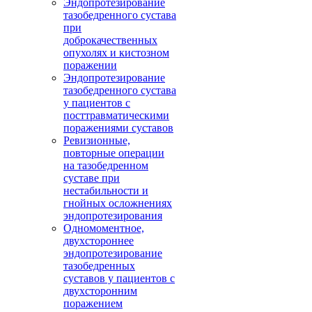
Эндопротезирование
тазобедренного сустава
при
доброкачественных
опухолях и кистозном
поражении
Эндопротезирование
тазобедренного сустава
у пациентов с
посттравматическими
поражениями суставов
Ревизионные,
повторные операции
на тазобедренном
суставе при
нестабильности и
гнойных осложнениях
эндопротезирования
Одномоментное,
двухстороннее
эндопротезирование
тазобедренных
суставов у пациентов с
двухсторонним
поражением