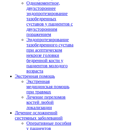
Одномоментное,
двухстороннее
эндопротезирование
тазобедренных
суставов у пациентов с
двухсторонним
поражением
Эндопротезирование
тазобедренного сустава
при асептическом
некрозе головки
бедренной кости у
пациентов молодого
возраста
Экстренная помощь
Экстренная
медицинская помощь
при травмах
Лечение переломов
костей любой
локализации
Лечение осложнений
системных заболеваний
Оперативные пособия
у пациентов