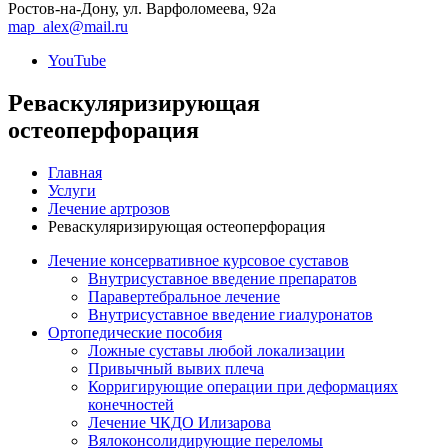
Ростов-на-Дону, ул. Варфоломеева, 92а
map_alex@mail.ru
YouTube
Реваскуляризирующая
остеоперфорация
Главная
Услуги
Лечение артрозов
Реваскуляризирующая остеоперфорация
Лечение консервативное курсовое суставов
Внутрисуставное введение препаратов
Паравертебральное лечение
Внутрисуставное введение гиалуронатов
Ортопедические пособия
Ложные суставы любой локализации
Привычный вывих плеча
Корригирующие операции при деформациях
конечностей
Лечение ЧКДО Илизарова
Вялоконсолидирующие переломы