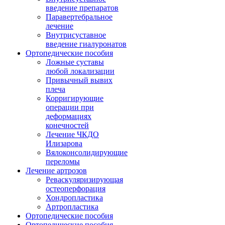
введение препаратов
Паравертебральное
лечение
Внутрисуставное
введение гиалуронатов
Ортопедические пособия
Ложные суставы
любой локализации
Привычный вывих
плеча
Корригирующие
операции при
деформациях
конечностей
Лечение ЧКДО
Илизарова
Вялоконсолидирующие
переломы
Лечение артрозов
Реваскуляризирующая
остеоперфорация
Хондропластика
Артропластика
Ортопедические пособия
Ортопедические пособия