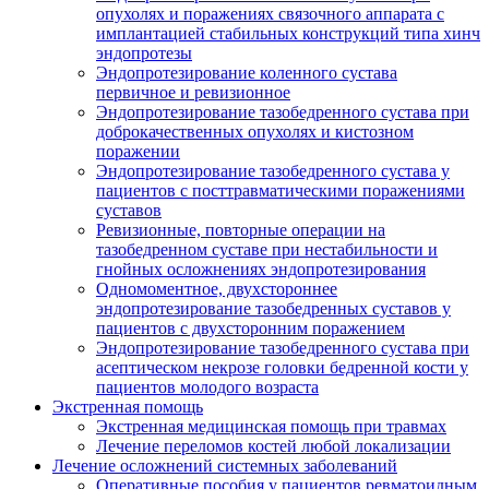
опухолях и поражениях связочного аппарата с
имплантацией стабильных конструкций типа хинч
эндопротезы
Эндопротезирование коленного сустава
первичное и ревизионное
Эндопротезирование тазобедренного сустава при
доброкачественных опухолях и кистозном
поражении
Эндопротезирование тазобедренного сустава у
пациентов с посттравматическими поражениями
суставов
Ревизионные, повторные операции на
тазобедренном суставе при нестабильности и
гнойных осложнениях эндопротезирования
Одномоментное, двухстороннее
эндопротезирование тазобедренных суставов у
пациентов с двухсторонним поражением
Эндопротезирование тазобедренного сустава при
асептическом некрозе головки бедренной кости у
пациентов молодого возраста
Экстренная помощь
Экстренная медицинская помощь при травмах
Лечение переломов костей любой локализации
Лечение осложнений системных заболеваний
Оперативные пособия у пациентов ревматоидным