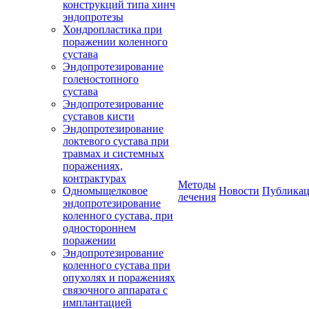
конструкций типа хинч
эндопротезы
Хондропластика при
поражении коленного
сустава
Эндопротезирование
голеностопного
сустава
Эндопротезирование
суставов кисти
Эндопротезирование
локтевого сустава при
травмах и системных
поражениях,
контрактурах
Методы
Одномыщелковое
Новости
Публика
лечения
эндопротезирование
коленного сустава, при
одностороннем
поражении
Эндопротезирование
коленного сустава при
опухолях и поражениях
связочного аппарата с
имплантацией