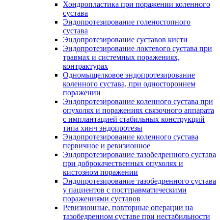
Хондропластика при поражении коленного
сустава
Эндопротезирование голеностопного
сустава
Эндопротезирование суставов кисти
Эндопротезирование локтевого сустава при
травмах и системных поражениях,
контрактурах
Одномыщелковое эндопротезирование
коленного сустава, при одностороннем
поражении
Эндопротезирование коленного сустава при
опухолях и поражениях связочного аппарата
с имплантацией стабильных конструкций
типа хинч эндопротезы
Эндопротезирование коленного сустава
первичное и ревизионное
Эндопротезирование тазобедренного сустава
при доброкачественных опухолях и
кистозном поражении
Эндопротезирование тазобедренного сустава
у пациентов с посттравматическими
поражениями суставов
Ревизионные, повторные операции на
тазобедренном суставе при нестабильности