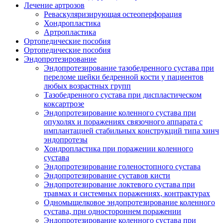
Лечение артрозов
Реваскуляризирующая остеоперфорация
Хондропластика
Артропластика
Ортопедические пособия
Ортопедические пособия
Эндопротезирование
Эндопротезирование тазобедренного сустава при
переломе шейки бедренной кости у пациентов
любых возрастных групп
Тазобедренного сустава при диспластическом
коксартрозе
Эндопротезирование коленного сустава при
опухолях и поражениях связочного аппарата с
имплантацией стабильных конструкций типа хинч
эндопротезы
Хондропластика при поражении коленного
сустава
Эндопротезирование голеностопного сустава
Эндопротезирование суставов кисти
Эндопротезирование локтевого сустава при
травмах и системных поражениях, контрактурах
Одномыщелковое эндопротезирование коленного
сустава, при одностороннем поражении
Эндопротезирование коленного сустава при