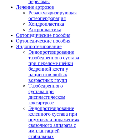
переломы
Лечение артрозов
Реваскуляризирующая
остеоперфорация
Хондропластика
Артропластика
Ортопедические пособия
Ортопедические пособия
Эндопротезирование
Эндопротезирование
тазобедренного сустава
при переломе шейки
бедренной кости у
пациентов любых
возрастных групп
Тазобедренного
сустава при
диспластическом
коксартрозе
Эндопротезирование
коленного сустава при
опухолях и поражениях
связочного аппарата с
имплантацией
стабильных