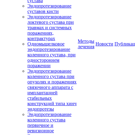
сустава
Эндопротезирование
суставов кисти
Эндопротезирование
локтевого сустава при
травмах и системных
поражениях,
контрактурах
Методы
Одномыщелковое
Новости
Публика
лечения
эндопротезирование
коленного сустава, при
одностороннем
поражении
Эндопротезирование
коленного сустава при
опухолях и поражениях
связочного аппарата с
имплантацией
стабильных
конструкций типа хинч
эндопротезы
Эндопротезирование
коленного сустава
первичное и
ревизионное