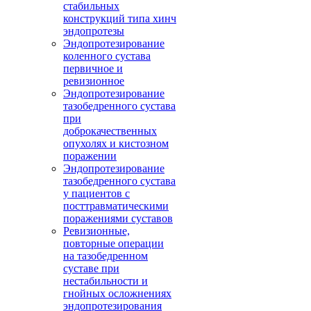
стабильных
конструкций типа хинч
эндопротезы
Эндопротезирование
коленного сустава
первичное и
ревизионное
Эндопротезирование
тазобедренного сустава
при
доброкачественных
опухолях и кистозном
поражении
Эндопротезирование
тазобедренного сустава
у пациентов с
посттравматическими
поражениями суставов
Ревизионные,
повторные операции
на тазобедренном
суставе при
нестабильности и
гнойных осложнениях
эндопротезирования