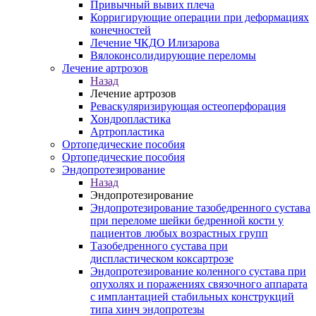
Привычный вывих плеча
Корригирующие операции при деформациях
конечностей
Лечение ЧКДО Илизарова
Вялоконсолидирующие переломы
Лечение артрозов
Назад
Лечение артрозов
Реваскуляризирующая остеоперфорация
Хондропластика
Артропластика
Ортопедические пособия
Ортопедические пособия
Эндопротезирование
Назад
Эндопротезирование
Эндопротезирование тазобедренного сустава
при переломе шейки бедренной кости у
пациентов любых возрастных групп
Тазобедренного сустава при
диспластическом коксартрозе
Эндопротезирование коленного сустава при
опухолях и поражениях связочного аппарата
с имплантацией стабильных конструкций
типа хинч эндопротезы