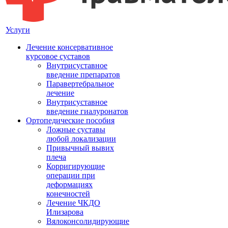
Услуги
Лечение консервативное
курсовое суставов
Внутрисуставное
введение препаратов
Паравертебральное
лечение
Внутрисуставное
введение гиалуронатов
Ортопедические пособия
Ложные суставы
любой локализации
Привычный вывих
плеча
Корригирующие
операции при
деформациях
конечностей
Лечение ЧКДО
Илизарова
Вялоконсолидирующие