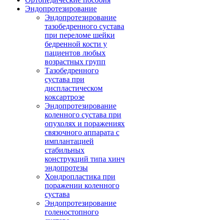
Эндопротезирование
Эндопротезирование
тазобедренного сустава
при переломе шейки
бедренной кости у
пациентов любых
возрастных групп
Тазобедренного
сустава при
диспластическом
коксартрозе
Эндопротезирование
коленного сустава при
опухолях и поражениях
связочного аппарата с
имплантацией
стабильных
конструкций типа хинч
эндопротезы
Хондропластика при
поражении коленного
сустава
Эндопротезирование
голеностопного