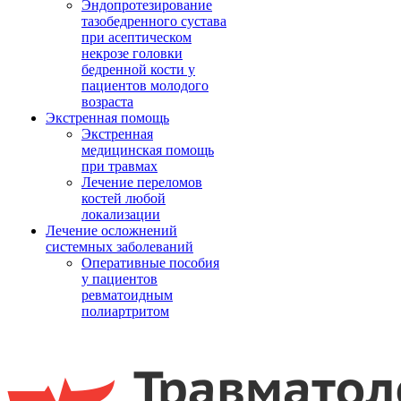
Эндопротезирование
тазобедренного сустава
при асептическом
некрозе головки
бедренной кости у
пациентов молодого
возраста
Экстренная помощь
Экстренная
медицинская помощь
при травмах
Лечение переломов
костей любой
локализации
Лечение осложнений
системных заболеваний
Оперативные пособия
у пациентов
ревматоидным
полиартритом