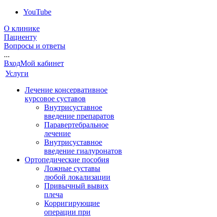
YouTube
О клинике
Пациенту
Вопросы и ответы
...
Вход
Мой кабинет
Услуги
Лечение консервативное
курсовое суставов
Внутрисуставное
введение препаратов
Паравертебральное
лечение
Внутрисуставное
введение гиалуронатов
Ортопедические пособия
Ложные суставы
любой локализации
Привычный вывих
плеча
Корригирующие
операции при