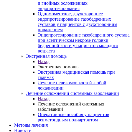
и гнойных осложнениях
эндопротезирования
Одномоментное, двухстороннее
эндопротезирование тазобедренных
суставов у пациентов с двухсторонним
поражением
Эндопротезирование тазобедренного сустава
при асептическом некрозе головки
бедренной кости у пациентов молодого
возраста
Экстренная помощь
Назад
Экстренная помощь
Экстренная медицинская помощь при
травмах
Лечение переломов костей любой
локализации
Лечение осложнений системных заболеваний
Назад
Лечение осложнений системных
заболеваний
Оперативные пособия у пациентов
ревматоидным полиартритом
Методы лечения
Новости