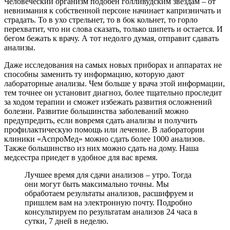
Человеческий организм подобен голливудским звездам – от
невнимания к собственной персоне начинает капризничать и
страдать. То в ухо стрельнет, то в бок кольнет, то горло
перехватит, что ни слова сказать, только шипеть и остается. И
бегом бежать к врачу. А тот недолго думая, отправит сдавать
анализы.
Даже исследования на самых новых приборах и аппаратах не
способны заменить ту информацию, которую дают
лабораторные анализы. Чем больше у врача этой информации,
тем точнее он установит диагноз, более тщательно проследит
за ходом терапии и сможет избежать развития осложнений
болезни. Развитие большинства заболеваний можно
предупредить, если вовремя сдать анализы и получить
профилактическую помощь или лечение. В лаборатории
клиники «АспроМед» можно сдать более 1000 анализов.
Также большинство из них можно сдать на дому. Наша
медсестра приедет в удобное для вас время.
Лучшее время для сдачи анализов – утро. Тогда
они могут быть максимально точны. Мы
обработаем результаты анализов, расшифруем и
пришлем вам на электронную почту. Подробно
консультируем по результатам анализов 24 часа в
сутки, 7 дней в неделю.