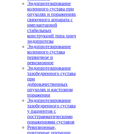
Эндопротезирование
коленного сустава при
опухолях и поражениях
связочного аппарата с
имплантацией
стабильных
конструкций типа хинч
эндопротезы
Эндопротезирование
коленного сустава
первичное и
ревизионное
Эндопротезирование
тазобедренного сустава
при
доброкачественных
опухолях и кистозном
поражении
Эндопротезирование
тазобедренного сустава
у пациентов с
посттравматическими
поражениями суставов
Ревизионные,
повторные операции