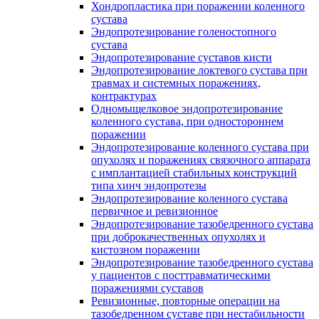
Хондропластика при поражении коленного
сустава
Эндопротезирование голеностопного
сустава
Эндопротезирование суставов кисти
Эндопротезирование локтевого сустава при
травмах и системных поражениях,
контрактурах
Одномыщелковое эндопротезирование
коленного сустава, при одностороннем
поражении
Эндопротезирование коленного сустава при
опухолях и поражениях связочного аппарата
с имплантацией стабильных конструкций
типа хинч эндопротезы
Эндопротезирование коленного сустава
первичное и ревизионное
Эндопротезирование тазобедренного сустава
при доброкачественных опухолях и
кистозном поражении
Эндопротезирование тазобедренного сустава
у пациентов с посттравматическими
поражениями суставов
Ревизионные, повторные операции на
тазобедренном суставе при нестабильности