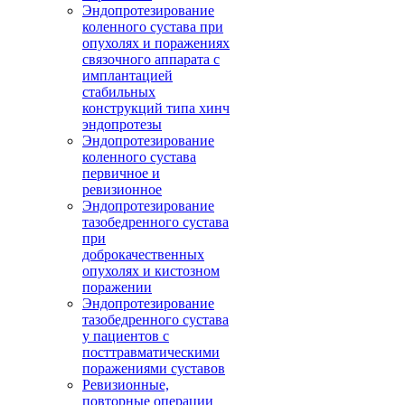
Эндопротезирование
коленного сустава при
опухолях и поражениях
связочного аппарата с
имплантацией
стабильных
конструкций типа хинч
эндопротезы
Эндопротезирование
коленного сустава
первичное и
ревизионное
Эндопротезирование
тазобедренного сустава
при
доброкачественных
опухолях и кистозном
поражении
Эндопротезирование
тазобедренного сустава
у пациентов с
посттравматическими
поражениями суставов
Ревизионные,
повторные операции