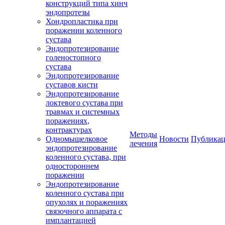
конструкций типа хинч
эндопротезы
Хондропластика при
поражении коленного
сустава
Эндопротезирование
голеностопного
сустава
Эндопротезирование
суставов кисти
Эндопротезирование
локтевого сустава при
травмах и системных
поражениях,
контрактурах
Методы
Одномыщелковое
Новости
Публика
лечения
эндопротезирование
коленного сустава, при
одностороннем
поражении
Эндопротезирование
коленного сустава при
опухолях и поражениях
связочного аппарата с
имплантацией