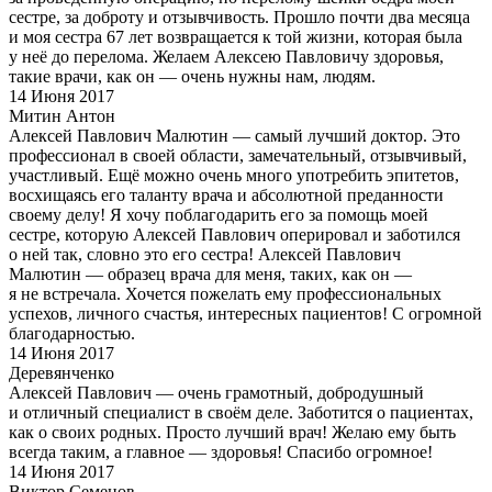
сестре, за доброту и отзывчивость. Прошло почти два месяца
и моя сестра 67 лет возвращается к той жизни, которая была
у неё до перелома. Желаем Алексею Павловичу здоровья,
такие врачи, как он — очень нужны нам, людям.
14 Июня 2017
Митин Антон
Алексей Павлович Малютин — самый лучший доктор. Это
профессионал в своей области, замечательный, отзывчивый,
участливый. Ещё можно очень много употребить эпитетов,
восхищаясь его таланту врача и абсолютной преданности
своему делу! Я хочу поблагодарить его за помощь моей
сестре, которую Алексей Павлович оперировал и заботился
о ней так, словно это его сестра! Алексей Павлович
Малютин — образец врача для меня, таких, как он —
я не встречала. Хочется пожелать ему профессиональных
успехов, личного счастья, интересных пациентов! С огромной
благодарностью.
14 Июня 2017
Деревянченко
Алексей Павлович — очень грамотный, добродушный
и отличный специалист в своём деле. Заботится о пациентах,
как о своих родных. Просто лучший врач! Желаю ему быть
всегда таким, а главное — здоровья! Спасибо огромное!
14 Июня 2017
Виктор Семенов