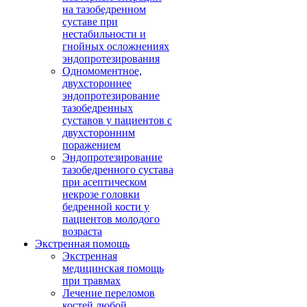
на тазобедренном
суставе при
нестабильности и
гнойных осложнениях
эндопротезирования
Одномоментное,
двухстороннее
эндопротезирование
тазобедренных
суставов у пациентов с
двухсторонним
поражением
Эндопротезирование
тазобедренного сустава
при асептическом
некрозе головки
бедренной кости у
пациентов молодого
возраста
Экстренная помощь
Экстренная
медицинская помощь
при травмах
Лечение переломов
костей любой