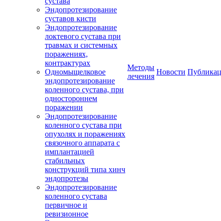
сустава
Эндопротезирование
суставов кисти
Эндопротезирование
локтевого сустава при
травмах и системных
поражениях,
контрактурах
Методы
Одномыщелковое
Новости
Публика
лечения
эндопротезирование
коленного сустава, при
одностороннем
поражении
Эндопротезирование
коленного сустава при
опухолях и поражениях
связочного аппарата с
имплантацией
стабильных
конструкций типа хинч
эндопротезы
Эндопротезирование
коленного сустава
первичное и
ревизионное