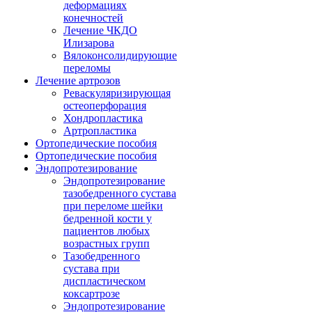
деформациях
конечностей
Лечение ЧКДО
Илизарова
Вялоконсолидирующие
переломы
Лечение артрозов
Реваскуляризирующая
остеоперфорация
Хондропластика
Артропластика
Ортопедические пособия
Ортопедические пособия
Эндопротезирование
Эндопротезирование
тазобедренного сустава
при переломе шейки
бедренной кости у
пациентов любых
возрастных групп
Тазобедренного
сустава при
диспластическом
коксартрозе
Эндопротезирование