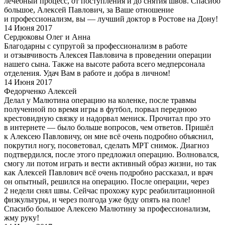
лечебный процесс, от поступления и до снятия швов. Спасибо
большое, Алексей Павлович, за Ваше отношение
и профессионализм, вы — лучший доктор в Ростове на Дону!
14 Июня 2017
Сердюковы Олег и Анна
Благодарны с супругой за профессионализм в работе
и отзывчивость Алексея Павловича в проведении операции
нашего сына. Также на высоте работа всего медперсонала
отделения. Удач Вам в работе и добра в личном!
14 Июня 2017
Федорченко Алексей
Делал у Малютина операцию на коленке, после травмы
полученной по время игры в футбол, порвал переднюю
крестовидную связку и надорвал мениск. Прочитал про это
в интернете — было больше вопросов, чем ответов. Пришёл
к Алексею Павловичу, он мне всё очень подробно объяснил,
покрутил ногу, посоветовал, сделать МРТ снимок. Диагноз
подтвердился, после этого предложил операцию. Волновался,
смогу ли потом играть и вести активный образ жизни, но так
как Алексей Павлович всё очень подробно рассказал, и врач
он опытный, решился на операцию. После операции, через
2 недели снял швы. Сейчас прохожу курс реабилитационной
физкультуры, и через полгода уже буду опять на поле!
Спасибо большое Алексею Малютину за профессионализм,
жму руку!