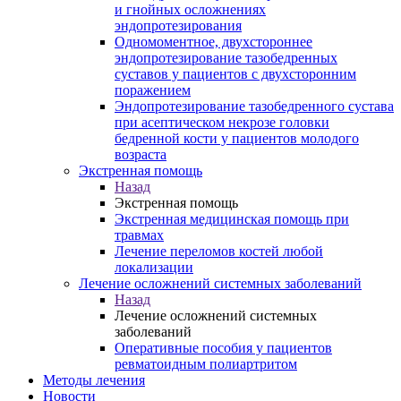
и гнойных осложнениях
эндопротезирования
Одномоментное, двухстороннее
эндопротезирование тазобедренных
суставов у пациентов с двухсторонним
поражением
Эндопротезирование тазобедренного сустава
при асептическом некрозе головки
бедренной кости у пациентов молодого
возраста
Экстренная помощь
Назад
Экстренная помощь
Экстренная медицинская помощь при
травмах
Лечение переломов костей любой
локализации
Лечение осложнений системных заболеваний
Назад
Лечение осложнений системных
заболеваний
Оперативные пособия у пациентов
ревматоидным полиартритом
Методы лечения
Новости