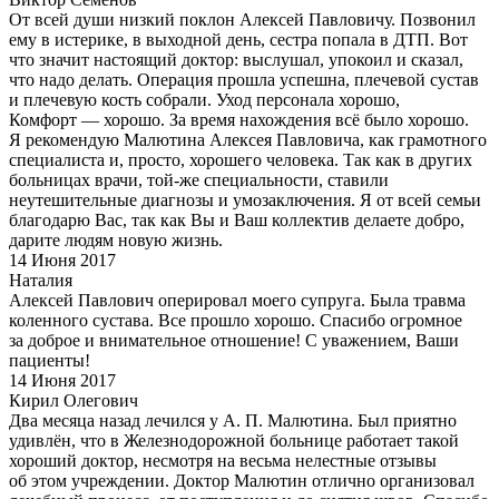
От всей души низкий поклон Алексей Павловичу. Позвонил
ему в истерике, в выходной день, сестра попала в ДТП. Вот
что значит настоящий доктор: выслушал, упокоил и сказал,
что надо делать. Операция прошла успешна, плечевой сустав
и плечевую кость собрали. Уход персонала хорошо,
Комфорт — хорошо. За время нахождения всё было хорошо.
Я рекомендую Малютина Алексея Павловича, как грамотного
специалиста и, просто, хорошего человека. Так как в других
больницах врачи, той-же специальности, ставили
неутешительные диагнозы и умозаключения. Я от всей семьи
благодарю Вас, так как Вы и Ваш коллектив делаете добро,
дарите людям новую жизнь.
14 Июня 2017
Наталия
Алексей Павлович оперировал моего супруга. Была травма
коленного сустава. Все прошло хорошо. Спасибо огромное
за доброе и внимательное отношение! С уважением, Ваши
пациенты!
14 Июня 2017
Кирил Олегович
Два месяца назад лечился у А. П. Малютина. Был приятно
удивлён, что в Железнодорожной больнице работает такой
хороший доктор, несмотря на весьма нелестные отзывы
об этом учреждении. Доктор Малютин отлично организовал