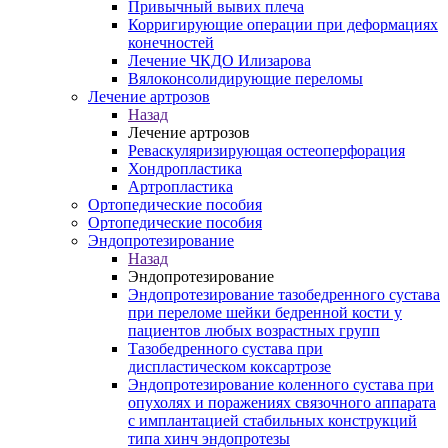
Привычный вывих плеча
Корригирующие операции при деформациях
конечностей
Лечение ЧКДО Илизарова
Вялоконсолидирующие переломы
Лечение артрозов
Назад
Лечение артрозов
Реваскуляризирующая остеоперфорация
Хондропластика
Артропластика
Ортопедические пособия
Ортопедические пособия
Эндопротезирование
Назад
Эндопротезирование
Эндопротезирование тазобедренного сустава
при переломе шейки бедренной кости у
пациентов любых возрастных групп
Тазобедренного сустава при
диспластическом коксартрозе
Эндопротезирование коленного сустава при
опухолях и поражениях связочного аппарата
с имплантацией стабильных конструкций
типа хинч эндопротезы