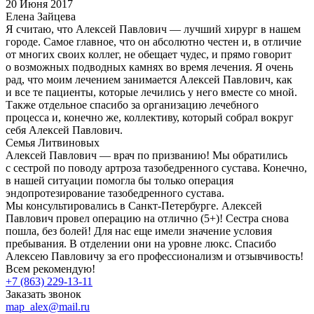
20 Июня 2017
Елена Зайцева
Я считаю, что Алексей Павлович — лучший хирург в нашем
городе. Самое главное, что он абсолютно честен и, в отличие
от многих своих коллег, не обещает чудес, и прямо говорит
о возможных подводных камнях во время лечения. Я очень
рад, что моим лечением занимается Алексей Павлович, как
и все те пациенты, которые лечились у него вместе со мной.
Также отдельное спасибо за организацию лечебного
процесса и, конечно же, коллективу, который собрал вокруг
себя Алексей Павлович.
Семья Литвиновых
Алексей Павлович — врач по призванию! Мы обратились
с сестрой по поводу артроза тазобедренного сустава. Конечно,
в нашей ситуации помогла бы только операция
эндопротезирование тазобедренного сустава.
Мы консультировались в Санкт-Петербурге. Алексей
Павлович провел операцию на отлично (5+)! Сестра снова
пошла, без болей! Для нас еще имели значение условия
пребывания. В отделении они на уровне люкс. Спасибо
Алексею Павловичу за его профессионализм и отзывчивость!
Всем рекомендую!
+7 (863) 229-13-11
Заказать звонок
map_alex@mail.ru