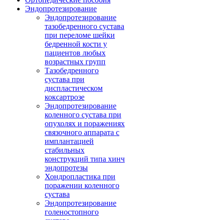
Эндопротезирование
Эндопротезирование
тазобедренного сустава
при переломе шейки
бедренной кости у
пациентов любых
возрастных групп
Тазобедренного
сустава при
диспластическом
коксартрозе
Эндопротезирование
коленного сустава при
опухолях и поражениях
связочного аппарата с
имплантацией
стабильных
конструкций типа хинч
эндопротезы
Хондропластика при
поражении коленного
сустава
Эндопротезирование
голеностопного