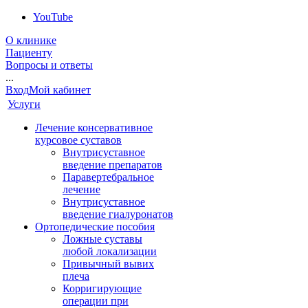
YouTube
О клинике
Пациенту
Вопросы и ответы
...
Вход
Мой кабинет
Услуги
Лечение консервативное
курсовое суставов
Внутрисуставное
введение препаратов
Паравертебральное
лечение
Внутрисуставное
введение гиалуронатов
Ортопедические пособия
Ложные суставы
любой локализации
Привычный вывих
плеча
Корригирующие
операции при