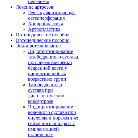
переломы
Лечение артрозов
Реваскуляризирующая
остеоперфорация
Хондропластика
Артропластика
Ортопедические пособия
Ортопедические пособия
Эндопротезирование
Эндопротезирование
тазобедренного сустава
при переломе шейки
бедренной кости у
пациентов любых
возрастных групп
Тазобедренного
сустава при
диспластическом
коксартрозе
Эндопротезирование
коленного сустава при
опухолях и поражениях
связочного аппарата с
имплантацией
стабильных