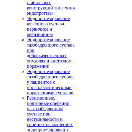
стабильных
конструкций типа хинч
эндопротезы
Эндопротезирование
коленного сустава
первичное и
ревизионное
Эндопротезирование
тазобедренного сустава
при
доброкачественных
опухолях и кистозном
поражении
Эндопротезирование
тазобедренного сустава
у пациентов с
посттравматическими
поражениями суставов
Ревизионные,
повторные операции
на тазобедренном
суставе при
нестабильности и
гнойных осложнениях
эндопротезирования