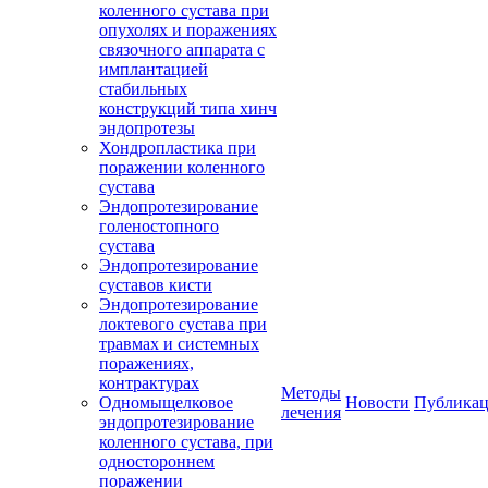
коленного сустава при
опухолях и поражениях
связочного аппарата с
имплантацией
стабильных
конструкций типа хинч
эндопротезы
Хондропластика при
поражении коленного
сустава
Эндопротезирование
голеностопного
сустава
Эндопротезирование
суставов кисти
Эндопротезирование
локтевого сустава при
травмах и системных
поражениях,
контрактурах
Методы
Одномыщелковое
Новости
Публика
лечения
эндопротезирование
коленного сустава, при
одностороннем
поражении