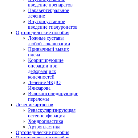
введение препаратов
Паравертебральное
лечение
Внутрисуставное
введение гиалуронатов
Ортопедические пособия
Ложные суставы
любой локализации
Привычный вывих
плеча
Корригирующие
операции при
деформациях
конечностей
Лечение ЧКДО
Илизарова
Вялоконсолидирующие
переломы
Лечение артрозов
Реваскуляризирующая
остеоперфорация
Хондропластика
Артропластика
Ортопедические пособия
Ортопедические пособия