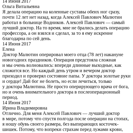
14 Июня 2017
Ольга Витальевна
Я делала операцию на коленные суставы обеих ног сразу,
почти 12 лет нет назад, когда Алексей Павлович Малютин
работал в больнице Водников. Алексей Павлович — самый
лучший доктор. На то время, мне не брались делать операцию
профессора, а он взялся и сделал, за то я ему искренне
благодарна по сей день.
14 Июня 2017
Елена
Доктор Малютин оперировал моего отца (78 лет) накануне
новогодних праздников. Операция предстояла сложная
и мы очень волновались: впереди длинные выходные, как
сложится все. Но каждый день утром и вечером доктор
приходил и проверял состояние папы. У доктора золотые руки
и сердце! Дай бог не болеть, но если лечиться, только
у доктора Малютина. Не просто оперирующего врача от бога,
но и очень внимательного доктора в послеоперационный
период.
14 Июня 2017
Ирина Владимировна
Отлично. Для меня Алексей Павлович — лучший доктор
в мире, потому что спустя полгода после операции на стопах,
я ношу обувь своего размера, без выпирающих косточек-
шишек. Потому, что вопреки страхам перед лужами крови,