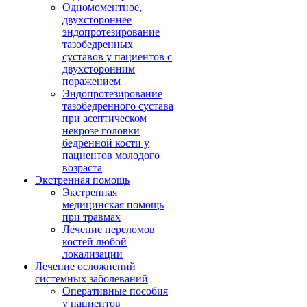
Одномоментное,
двухстороннее
эндопротезирование
тазобедренных
суставов у пациентов с
двухсторонним
поражением
Эндопротезирование
тазобедренного сустава
при асептическом
некрозе головки
бедренной кости у
пациентов молодого
возраста
Экстренная помощь
Экстренная
медицинская помощь
при травмах
Лечение переломов
костей любой
локализации
Лечение осложнений
системных заболеваний
Оперативные пособия
у пациентов