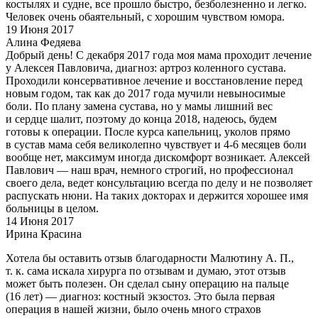
костылях и судне, все прошло быстро, безболезненно и легко.
Человек очень обаятельный, с хорошим чувством юмора.
19 Июня 2017
Алина Федяева
Добрый день! С декабря 2017 года моя мама проходит лечение
у Алексея Павловича, диагноз: артроз коленного сустава.
Проходили консервативное лечение и восстановление перед
новым годом, так как до 2017 года мучили невыносимые
боли. По плану замена сустава, но у мамы лишний вес
и сердце шалит, поэтому до конца 2018, надеюсь, будем
готовы к операции. После курса капельниц, уколов прямо
в сустав мама себя великолепно чувствует и 4-6 месяцев боли
вообще нет, максимум иногда дискомфорт возникает. Алексей
Павлович — наш врач, немного строгий, но профессионал
своего дела, ведет консультацию всегда по делу и не позволяет
распускать нюни. На таких докторах и держится хорошее имя
больницы в целом.
14 Июня 2017
Ирина Красина
Хотела бы оставить отзыв благодарности Малютину А. П.,
т. к. сама искала хирурга по отзывам и думаю, этот отзыв
может быть полезен. Он сделал сыну операцию на пальце
(16 лет) — диагноз: костный экзостоз. Это была первая
операция в нашей жизни, было очень много страхов