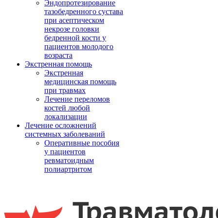
Эндопротезирование
тазобедренного сустава
при асептическом
некрозе головки
бедренной кости у
пациентов молодого
возраста
Экстренная помощь
Экстренная
медицинская помощь
при травмах
Лечение переломов
костей любой
локализации
Лечение осложнений
системных заболеваний
Оперативные пособия
у пациентов
ревматоидным
полиартритом