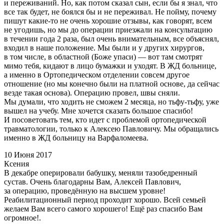
и переживаний. Но, как потом сказал сын, если бы я знал, что
все так будет, не боялся бы и не переживал. Не пойму, почему
пишут какие-то не очень хорошие отзывы, как говорят, всем
не угодишь, но мы до операции приезжали на консультацию
в течении года 2 раза, был очень внимательным, все объяснял,
входил в наше положение. Мы были и у других хирургов,
в том числе, в областной (Боже упаси) — вот там смотрят
мимо тебя, кидают в лицо бумажки и уходят. В ЖД больнице,
а именно в Ортопедическом отделении совсем другое
отношение (но мы конечно были на платной основе, да сейчас
везде такая основа). Операцию провел, швы сняли.
Мы думали, что ходить не сможем 2 месяца, но тьфу-тьфу, уже
вышел на учебу. Мне хочется сказать большое спасибо!
И посоветовать тем, кто идет с проблемой ортопедической
травматологии, только к Алексею Павловичу. Мы обращались
именно в ЖД больницу на Варфаломеева.
10 Июня 2017
Ксения
В декабре оперировали бабушку, меняли тазобедренный
сустав. Очень благодарны Вам, Алексей Павлович,
за операцию, проведённую на высшем уровне!
Реабилитационный период проходит хорошо. Всей семьей
желаем Вам всего самого хорошего! Ещё раз спасибо Вам
огромное!.