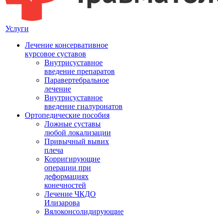
Услуги
Лечение консервативное
курсовое суставов
Внутрисуставное
введение препаратов
Паравертебральное
лечение
Внутрисуставное
введение гиалуронатов
Ортопедические пособия
Ложные суставы
любой локализации
Привычный вывих
плеча
Корригирующие
операции при
деформациях
конечностей
Лечение ЧКДО
Илизарова
Вялоконсолидирующие