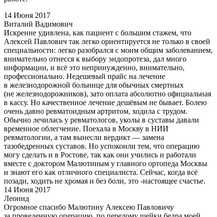
14 Июня 2017
Виталий Вадимович
Искренне удивлена, как пациент с большим стажем, что
Алексей Павлович так легко ориентируется не только в своей
специальности: легко разобрался с моим общим заболеванием,
внимательно отнесся к выбору эндопротеза, дал много
информации, и всё это непринужденно, внимательно,
профессионально. Недешевый прайс на лечение
в железнодорожной больнице для обычных смертных
(не железнодорожников), зато оплата абсолютно официальная
в кассу. Но качественное лечение дешёвым не бывает. Болею
очень давно ревматоидным артритом, ходила с трудом.
Обычно лечилась у ревматологов, уколы в суставы давали
временное облегчение. Поехала в Москву в НИИ
ревматологии, а там вынесли вердикт — замена
тазобедренных суставов. Но успокоили тем, что операцию
могу сделать и в Ростове, так как они учились и работали
вместе с доктором Малютиным у главного ортопеда Москвы
и знают его как отличного специалиста. Сейчас, когда всё
позади, ходить не хромая и без боли, это -настоящее счастье.
14 Июня 2017
Леонид
Огромное спасибо Малютину Алексею Павловичу
за проведенную операцию, по перелому шейки бедра моей