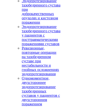
Эндопротезирование
тазобедренного сустава
при
доброкачественных
опухолях и кистозном
поражении
Эндопротезирование
тазобедренного сустава
у пациентов с
посттравматическими
поражениями суставов
Ревизионные,
повторные операции
на тазобедренном
суставе при
нестабильности и
гнойных осложнениях
эндопротезирования
Одномоментное,
двухстороннее
эндопротезирование
тазобедренных
суставов у пациентов с
двухсторонним
поражением