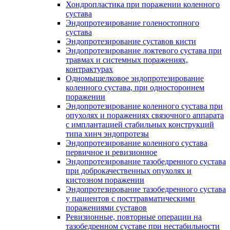
Хондропластика при поражении коленного
сустава
Эндопротезирование голеностопного
сустава
Эндопротезирование суставов кисти
Эндопротезирование локтевого сустава при
травмах и системных поражениях,
контрактурах
Одномыщелковое эндопротезирование
коленного сустава, при одностороннем
поражении
Эндопротезирование коленного сустава при
опухолях и поражениях связочного аппарата
с имплантацией стабильных конструкций
типа хинч эндопротезы
Эндопротезирование коленного сустава
первичное и ревизионное
Эндопротезирование тазобедренного сустава
при доброкачественных опухолях и
кистозном поражении
Эндопротезирование тазобедренного сустава
у пациентов с посттравматическими
поражениями суставов
Ревизионные, повторные операции на
тазобедренном суставе при нестабильности