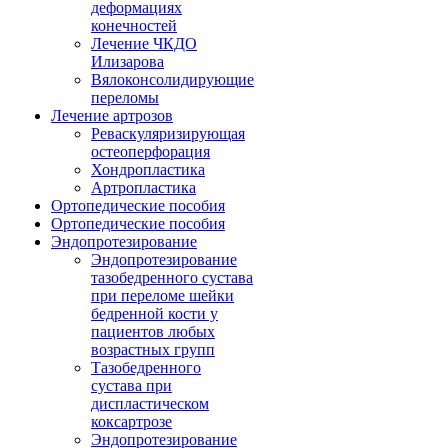
деформациях
конечностей
Лечение ЧКДО
Илизарова
Вялоконсолидирующие
переломы
Лечение артрозов
Реваскуляризирующая
остеоперфорация
Хондропластика
Артропластика
Ортопедические пособия
Ортопедические пособия
Эндопротезирование
Эндопротезирование
тазобедренного сустава
при переломе шейки
бедренной кости у
пациентов любых
возрастных групп
Тазобедренного
сустава при
диспластическом
коксартрозе
Эндопротезирование