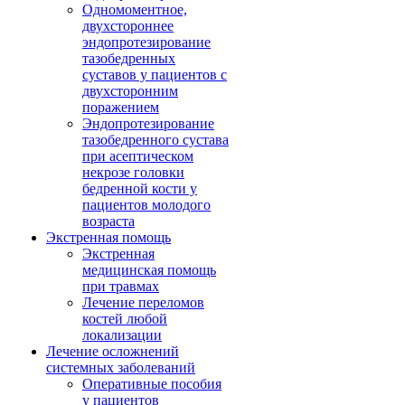
Одномоментное,
двухстороннее
эндопротезирование
тазобедренных
суставов у пациентов с
двухсторонним
поражением
Эндопротезирование
тазобедренного сустава
при асептическом
некрозе головки
бедренной кости у
пациентов молодого
возраста
Экстренная помощь
Экстренная
медицинская помощь
при травмах
Лечение переломов
костей любой
локализации
Лечение осложнений
системных заболеваний
Оперативные пособия
у пациентов