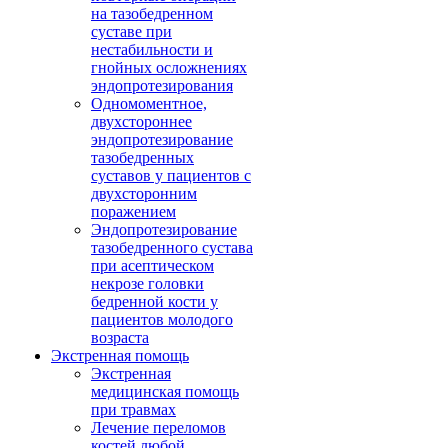
на тазобедренном
суставе при
нестабильности и
гнойных осложнениях
эндопротезирования
Одномоментное,
двухстороннее
эндопротезирование
тазобедренных
суставов у пациентов с
двухсторонним
поражением
Эндопротезирование
тазобедренного сустава
при асептическом
некрозе головки
бедренной кости у
пациентов молодого
возраста
Экстренная помощь
Экстренная
медицинская помощь
при травмах
Лечение переломов
костей любой