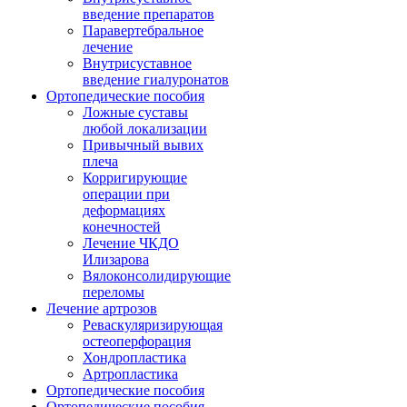
введение препаратов
Паравертебральное
лечение
Внутрисуставное
введение гиалуронатов
Ортопедические пособия
Ложные суставы
любой локализации
Привычный вывих
плеча
Корригирующие
операции при
деформациях
конечностей
Лечение ЧКДО
Илизарова
Вялоконсолидирующие
переломы
Лечение артрозов
Реваскуляризирующая
остеоперфорация
Хондропластика
Артропластика
Ортопедические пособия
Ортопедические пособия