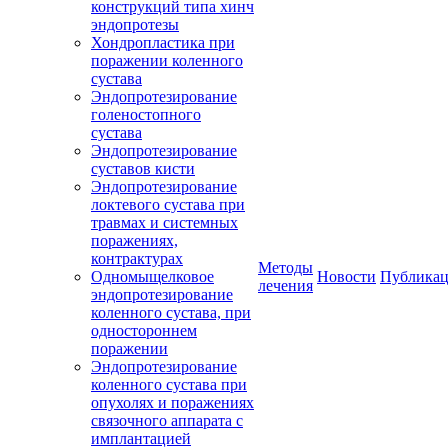
конструкций типа хинч
эндопротезы
Хондропластика при
поражении коленного
сустава
Эндопротезирование
голеностопного
сустава
Эндопротезирование
суставов кисти
Эндопротезирование
локтевого сустава при
травмах и системных
поражениях,
контрактурах
Методы
Одномыщелковое
Новости
Публика
лечения
эндопротезирование
коленного сустава, при
одностороннем
поражении
Эндопротезирование
коленного сустава при
опухолях и поражениях
связочного аппарата с
имплантацией