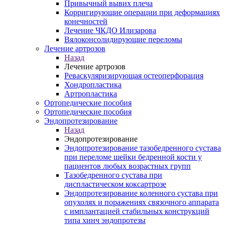
Привычный вывих плеча
Корригирующие операции при деформациях
конечностей
Лечение ЧКДО Илизарова
Вялоконсолидирующие переломы
Лечение артрозов
Назад
Лечение артрозов
Реваскуляризирующая остеоперфорация
Хондропластика
Артропластика
Ортопедические пособия
Ортопедические пособия
Эндопротезирование
Назад
Эндопротезирование
Эндопротезирование тазобедренного сустава
при переломе шейки бедренной кости у
пациентов любых возрастных групп
Тазобедренного сустава при
диспластическом коксартрозе
Эндопротезирование коленного сустава при
опухолях и поражениях связочного аппарата
с имплантацией стабильных конструкций
типа хинч эндопротезы