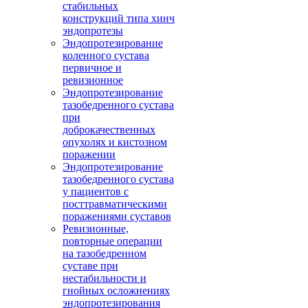
стабильных
конструкций типа хинч
эндопротезы
Эндопротезирование
коленного сустава
первичное и
ревизионное
Эндопротезирование
тазобедренного сустава
при
доброкачественных
опухолях и кистозном
поражении
Эндопротезирование
тазобедренного сустава
у пациентов с
посттравматическими
поражениями суставов
Ревизионные,
повторные операции
на тазобедренном
суставе при
нестабильности и
гнойных осложнениях
эндопротезирования