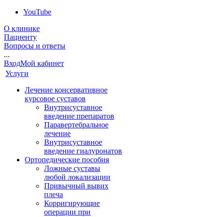
YouTube
О клинике
Пациенту
Вопросы и ответы
...
Вход
Мой кабинет
Услуги
Лечение консервативное
курсовое суставов
Внутрисуставное
введение препаратов
Паравертебральное
лечение
Внутрисуставное
введение гиалуронатов
Ортопедические пособия
Ложные суставы
любой локализации
Привычный вывих
плеча
Корригирующие
операции при