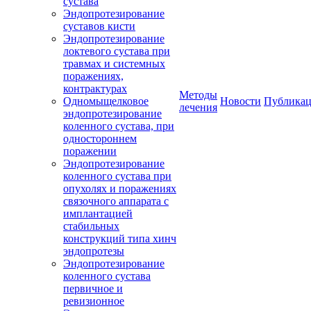
сустава
Эндопротезирование
суставов кисти
Эндопротезирование
локтевого сустава при
травмах и системных
поражениях,
контрактурах
Методы
Одномыщелковое
Новости
Публика
лечения
эндопротезирование
коленного сустава, при
одностороннем
поражении
Эндопротезирование
коленного сустава при
опухолях и поражениях
связочного аппарата с
имплантацией
стабильных
конструкций типа хинч
эндопротезы
Эндопротезирование
коленного сустава
первичное и
ревизионное