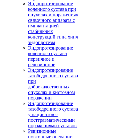
Эндопротезирование
коленного сустава при
опухолях и поражениях
связочного аппарата с
имплантацией
стабильных
конструкций типа хинч
эндопротезы
Эндопротезирование
коленного сустава
первичное и
ревизионное
Эндопротезирование
тазобедренного сустава
при
доброкачественных
опухолях и кистозном
поражении
Эндопротезирование
тазобедренного сустава
у пациентов с
посттравматическими
поражениями суставов
Ревизионные,
повторные операции