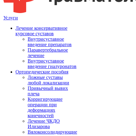
Услуги
Лечение консервативное
курсовое суставов
Внутрисуставное
введение препаратов
Паравертебральное
лечение
Внутрисуставное
введение гиалуронатов
Ортопедические пособия
Ложные суставы
любой локализации
Привычный вывих
плеча
Корригирующие
операции при
деформациях
конечностей
Лечение ЧКДО
Илизарова
Вялоконсолидирующие