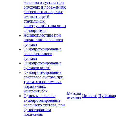
коленного сустава при
опухолях и поражениях
связочного аппарата с
имплантацией
стабильных
конструкций типа хинч
эндопротезы
Хондропластика при
поражении коленного
сустава
Эндопротезирование
голеностопного
сустава
Эндопротезирование
суставов кисти
Эндопротезирование
локтевого сустава при
травмах и системных
поражениях,
контрактурах
Методы
Одномыщелковое
Новости
Публика
лечения
эндопротезирование
коленного сустава, при
одностороннем
поражении