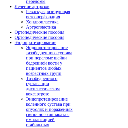
переломы
Лечение артрозов
Реваскуляризирующая
остеоперфорация
Хондропластика
Артропластика
Ортопедические пособия
Ортопедические пособия
Эндопротезирование
Эндопротезирование
тазобедренного сустава
при переломе шейки
бедренной кости у
пациентов любых
возрастных групп
Тазобедренного
сустава при
диспластическом
коксартрозе
Эндопротезирование
коленного сустава при
опухолях и поражениях
связочного аппарата с
имплантацией
стабильных