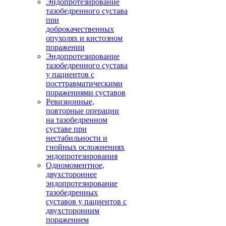
Эндопротезирование
тазобедренного сустава
при
доброкачественных
опухолях и кистозном
поражении
Эндопротезирование
тазобедренного сустава
у пациентов с
посттравматическими
поражениями суставов
Ревизионные,
повторные операции
на тазобедренном
суставе при
нестабильности и
гнойных осложнениях
эндопротезирования
Одномоментное,
двухстороннее
эндопротезирование
тазобедренных
суставов у пациентов с
двухсторонним
поражением