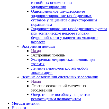
и гнойных осложнениях
эндопротезирования
Одномоментное, двухстороннее
эндопротезирование тазобедренных
суставов у пациентов с двухсторонним
поражением
Эндопротезирование тазобедренного сустава
при асептическом некрозе головки
бедренной кости у пациентов молодого
возраста
Экстренная помощь
Назад
Экстренная помощь
Экстренная медицинская помощь при
травмах
Лечение переломов костей любой
локализации
Лечение осложнений системных заболеваний
Назад
Лечение осложнений системных
заболеваний
Оперативные пособия у пациентов
ревматоидным полиартритом
Методы лечения
Новости