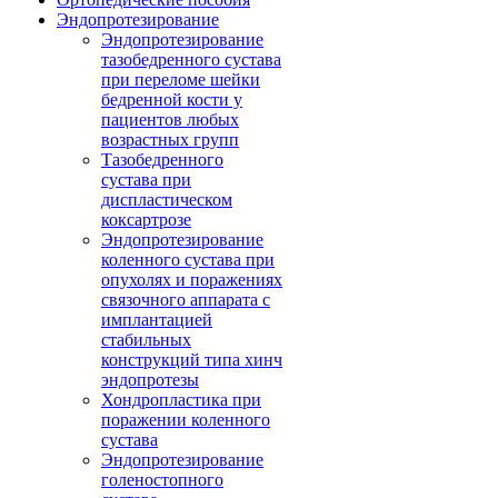
Эндопротезирование
Эндопротезирование
тазобедренного сустава
при переломе шейки
бедренной кости у
пациентов любых
возрастных групп
Тазобедренного
сустава при
диспластическом
коксартрозе
Эндопротезирование
коленного сустава при
опухолях и поражениях
связочного аппарата с
имплантацией
стабильных
конструкций типа хинч
эндопротезы
Хондропластика при
поражении коленного
сустава
Эндопротезирование
голеностопного