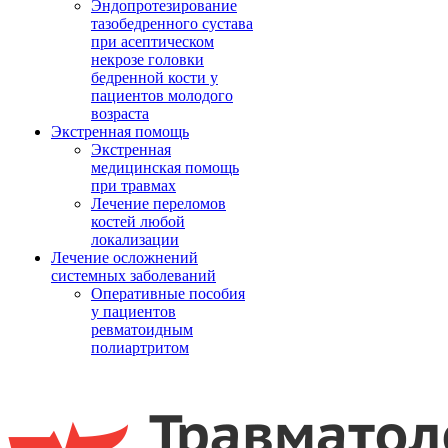
Эндопротезирование
тазобедренного сустава
при асептическом
некрозе головки
бедренной кости у
пациентов молодого
возраста
Экстренная помощь
Экстренная
медицинская помощь
при травмах
Лечение переломов
костей любой
локализации
Лечение осложнений
системных заболеваний
Оперативные пособия
у пациентов
ревматоидным
полиартритом