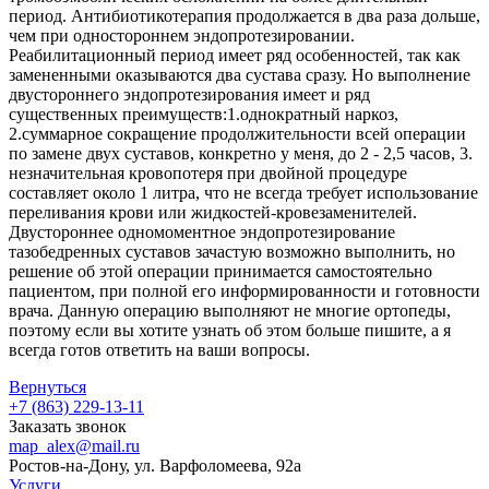
период. Антибиотикотерапия продолжается в два раза дольше,
чем при одностороннем эндопротезировании.
Реабилитационный период имеет ряд особенностей, так как
замененными оказываются два сустава сразу. Но выполнение
двустороннего эндопротезирования имеет и ряд
существенных преимуществ:1.однократный наркоз,
2.суммарное сокращение продолжительности всей операции
по замене двух суставов, конкретно у меня, до 2 - 2,5 часов, 3.
незначительная кровопотеря при двойной процедуре
составляет около 1 литра, что не всегда требует использование
переливания крови или жидкостей-кровезаменителей.
Двустороннее одномоментное эндопротезирование
тазобедренных суставов зачастую возможно выполнить, но
решение об этой операции принимается самостоятельно
пациентом, при полной его информированности и готовности
врача. Данную операцию выполняют не многие ортопеды,
поэтому если вы хотите узнать об этом больше пишите, а я
всегда готов ответить на ваши вопросы.
Вернуться
+7 (863) 229-13-11
Заказать звонок
map_alex@mail.ru
Ростов-на-Дону, ул. Варфоломеева, 92а
Услуги