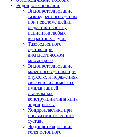
Эндопротезирование
Эндопротезирование
тазобедренного сустава
при переломе шейки
бедренной кости у
пациентов любых
возрастных групп
Тазобедренного
сустава при
диспластическом
коксартрозе
Эндопротезирование
коленного сустава при
опухолях и поражениях
связочного аппарата с
имплантацией
стабильных
конструкций типа хинч
эндопротезы
Хондропластика при
поражении коленного
сустава
Эндопротезирование
голеностопного