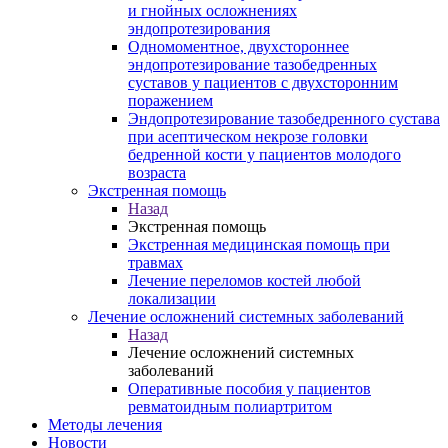
и гнойных осложнениях
эндопротезирования
Одномоментное, двухстороннее
эндопротезирование тазобедренных
суставов у пациентов с двухсторонним
поражением
Эндопротезирование тазобедренного сустава
при асептическом некрозе головки
бедренной кости у пациентов молодого
возраста
Экстренная помощь
Назад
Экстренная помощь
Экстренная медицинская помощь при
травмах
Лечение переломов костей любой
локализации
Лечение осложнений системных заболеваний
Назад
Лечение осложнений системных
заболеваний
Оперативные пособия у пациентов
ревматоидным полиартритом
Методы лечения
Новости