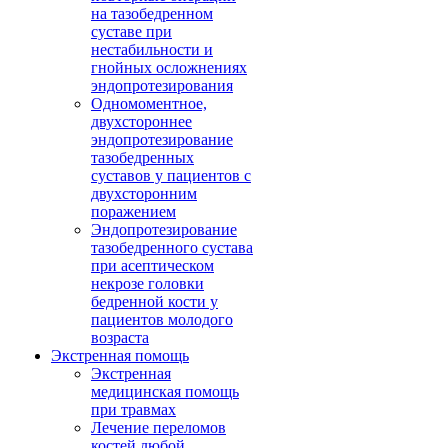
на тазобедренном
суставе при
нестабильности и
гнойных осложнениях
эндопротезирования
Одномоментное,
двухстороннее
эндопротезирование
тазобедренных
суставов у пациентов с
двухсторонним
поражением
Эндопротезирование
тазобедренного сустава
при асептическом
некрозе головки
бедренной кости у
пациентов молодого
возраста
Экстренная помощь
Экстренная
медицинская помощь
при травмах
Лечение переломов
костей любой