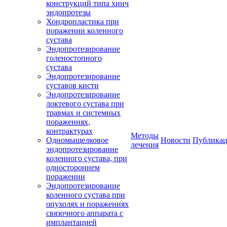
конструкций типа хинч
эндопротезы
Хондропластика при
поражении коленного
сустава
Эндопротезирование
голеностопного
сустава
Эндопротезирование
суставов кисти
Эндопротезирование
локтевого сустава при
травмах и системных
поражениях,
контрактурах
Методы
Одномыщелковое
Новости
Публика
лечения
эндопротезирование
коленного сустава, при
одностороннем
поражении
Эндопротезирование
коленного сустава при
опухолях и поражениях
связочного аппарата с
имплантацией