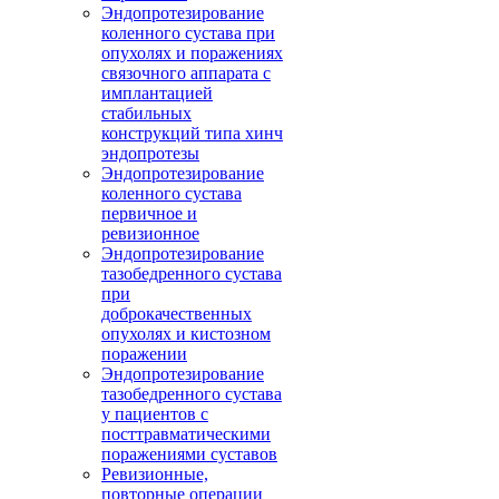
Эндопротезирование
коленного сустава при
опухолях и поражениях
связочного аппарата с
имплантацией
стабильных
конструкций типа хинч
эндопротезы
Эндопротезирование
коленного сустава
первичное и
ревизионное
Эндопротезирование
тазобедренного сустава
при
доброкачественных
опухолях и кистозном
поражении
Эндопротезирование
тазобедренного сустава
у пациентов с
посттравматическими
поражениями суставов
Ревизионные,
повторные операции