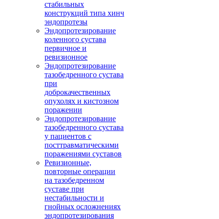
стабильных
конструкций типа хинч
эндопротезы
Эндопротезирование
коленного сустава
первичное и
ревизионное
Эндопротезирование
тазобедренного сустава
при
доброкачественных
опухолях и кистозном
поражении
Эндопротезирование
тазобедренного сустава
у пациентов с
посттравматическими
поражениями суставов
Ревизионные,
повторные операции
на тазобедренном
суставе при
нестабильности и
гнойных осложнениях
эндопротезирования