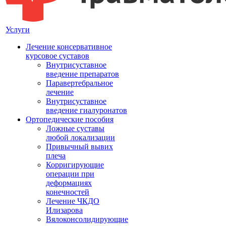
Услуги
Лечение консервативное
курсовое суставов
Внутрисуставное
введение препаратов
Паравертебральное
лечение
Внутрисуставное
введение гиалуронатов
Ортопедические пособия
Ложные суставы
любой локализации
Привычный вывих
плеча
Корригирующие
операции при
деформациях
конечностей
Лечение ЧКДО
Илизарова
Вялоконсолидирующие