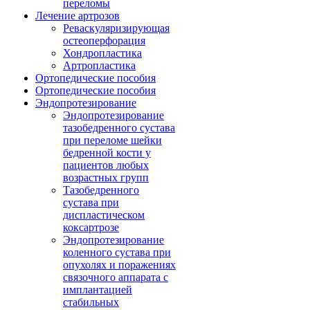
переломы
Лечение артрозов
Реваскуляризирующая
остеоперфорация
Хондропластика
Артропластика
Ортопедические пособия
Ортопедические пособия
Эндопротезирование
Эндопротезирование
тазобедренного сустава
при переломе шейки
бедренной кости у
пациентов любых
возрастных групп
Тазобедренного
сустава при
диспластическом
коксартрозе
Эндопротезирование
коленного сустава при
опухолях и поражениях
связочного аппарата с
имплантацией
стабильных