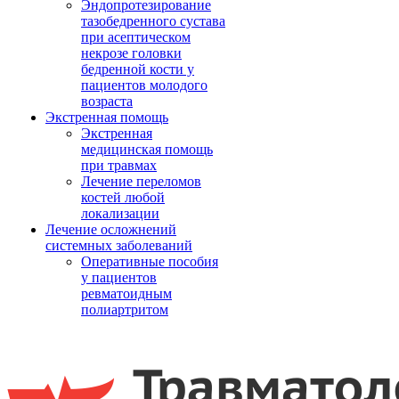
Эндопротезирование
тазобедренного сустава
при асептическом
некрозе головки
бедренной кости у
пациентов молодого
возраста
Экстренная помощь
Экстренная
медицинская помощь
при травмах
Лечение переломов
костей любой
локализации
Лечение осложнений
системных заболеваний
Оперативные пособия
у пациентов
ревматоидным
полиартритом