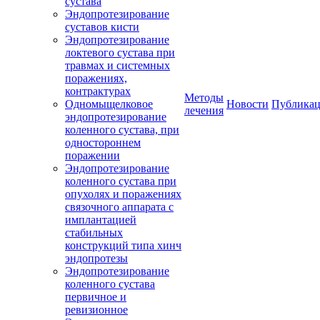
сустава
Эндопротезирование
суставов кисти
Эндопротезирование
локтевого сустава при
травмах и системных
поражениях,
контрактурах
Методы
Одномыщелковое
Новости
Публика
лечения
эндопротезирование
коленного сустава, при
одностороннем
поражении
Эндопротезирование
коленного сустава при
опухолях и поражениях
связочного аппарата с
имплантацией
стабильных
конструкций типа хинч
эндопротезы
Эндопротезирование
коленного сустава
первичное и
ревизионное