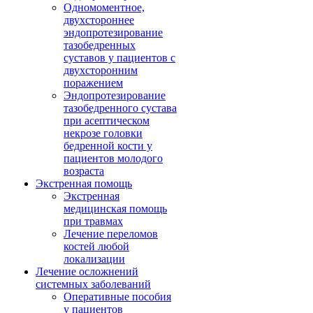
Одномоментное,
двухстороннее
эндопротезирование
тазобедренных
суставов у пациентов с
двухсторонним
поражением
Эндопротезирование
тазобедренного сустава
при асептическом
некрозе головки
бедренной кости у
пациентов молодого
возраста
Экстренная помощь
Экстренная
медицинская помощь
при травмах
Лечение переломов
костей любой
локализации
Лечение осложнений
системных заболеваний
Оперативные пособия
у пациентов