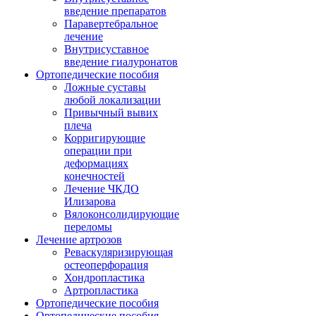
введение препаратов
Паравертебральное
лечение
Внутрисуставное
введение гиалуронатов
Ортопедические пособия
Ложные суставы
любой локализации
Привычный вывих
плеча
Корригирующие
операции при
деформациях
конечностей
Лечение ЧКДО
Илизарова
Вялоконсолидирующие
переломы
Лечение артрозов
Реваскуляризирующая
остеоперфорация
Хондропластика
Артропластика
Ортопедические пособия
Ортопедические пособия