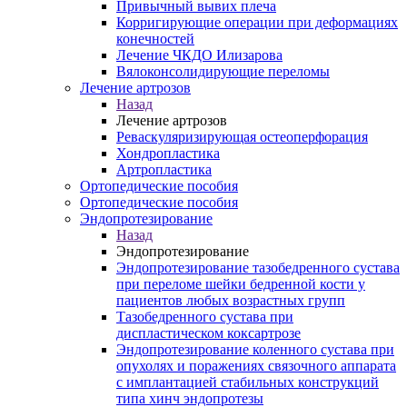
Привычный вывих плеча
Корригирующие операции при деформациях
конечностей
Лечение ЧКДО Илизарова
Вялоконсолидирующие переломы
Лечение артрозов
Назад
Лечение артрозов
Реваскуляризирующая остеоперфорация
Хондропластика
Артропластика
Ортопедические пособия
Ортопедические пособия
Эндопротезирование
Назад
Эндопротезирование
Эндопротезирование тазобедренного сустава
при переломе шейки бедренной кости у
пациентов любых возрастных групп
Тазобедренного сустава при
диспластическом коксартрозе
Эндопротезирование коленного сустава при
опухолях и поражениях связочного аппарата
с имплантацией стабильных конструкций
типа хинч эндопротезы