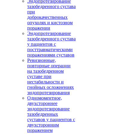
Эндопротезирование
тазобедренного сустава
при
доброкачественных
опухолях и кистозном
поражении
Эндопротезирование
тазобедренного сустава
у пациентов с
посттравматическими
поражениями суставов
Ревизионные,
повторные операции
на тазобедренном
суставе при
нестабильности и
гнойных осложнениях
эндопротезирования
Одномоментное,
двухстороннее
эндопротезирование
тазобедренных
суставов у пациентов с
двухсторонним
поражением