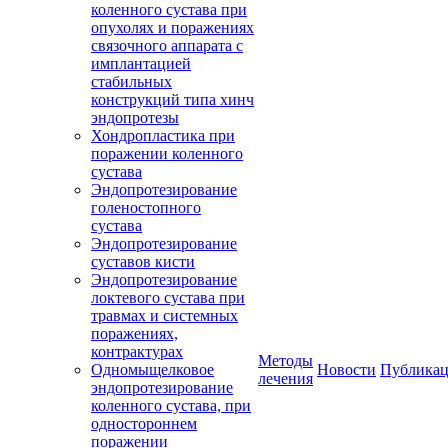
коленного сустава при
опухолях и поражениях
связочного аппарата с
имплантацией
стабильных
конструкций типа хинч
эндопротезы
Хондропластика при
поражении коленного
сустава
Эндопротезирование
голеностопного
сустава
Эндопротезирование
суставов кисти
Эндопротезирование
локтевого сустава при
травмах и системных
поражениях,
контрактурах
Методы
Одномыщелковое
Новости
Публика
лечения
эндопротезирование
коленного сустава, при
одностороннем
поражении