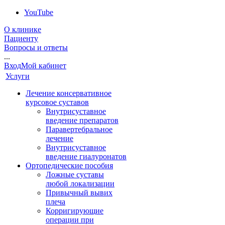
YouTube
О клинике
Пациенту
Вопросы и ответы
...
Вход
Мой кабинет
Услуги
Лечение консервативное
курсовое суставов
Внутрисуставное
введение препаратов
Паравертебральное
лечение
Внутрисуставное
введение гиалуронатов
Ортопедические пособия
Ложные суставы
любой локализации
Привычный вывих
плеча
Корригирующие
операции при