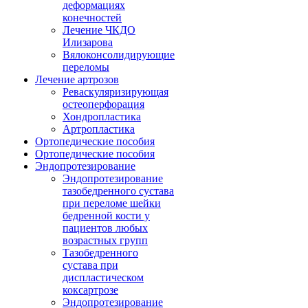
деформациях
конечностей
Лечение ЧКДО
Илизарова
Вялоконсолидирующие
переломы
Лечение артрозов
Реваскуляризирующая
остеоперфорация
Хондропластика
Артропластика
Ортопедические пособия
Ортопедические пособия
Эндопротезирование
Эндопротезирование
тазобедренного сустава
при переломе шейки
бедренной кости у
пациентов любых
возрастных групп
Тазобедренного
сустава при
диспластическом
коксартрозе
Эндопротезирование