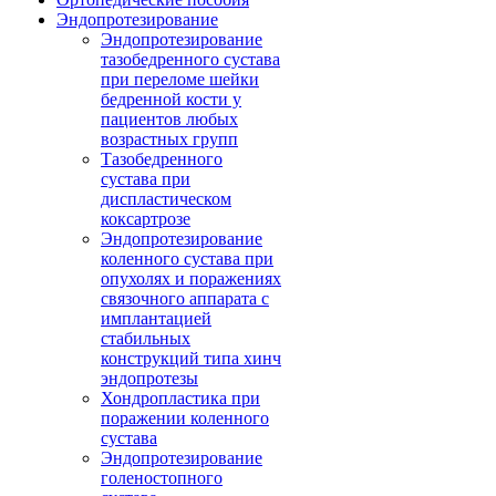
Эндопротезирование
Эндопротезирование
тазобедренного сустава
при переломе шейки
бедренной кости у
пациентов любых
возрастных групп
Тазобедренного
сустава при
диспластическом
коксартрозе
Эндопротезирование
коленного сустава при
опухолях и поражениях
связочного аппарата с
имплантацией
стабильных
конструкций типа хинч
эндопротезы
Хондропластика при
поражении коленного
сустава
Эндопротезирование
голеностопного