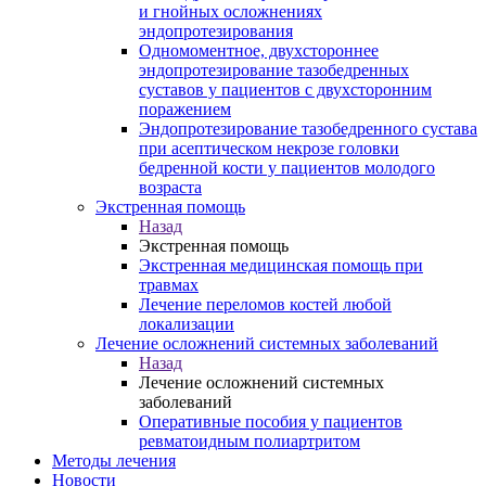
и гнойных осложнениях
эндопротезирования
Одномоментное, двухстороннее
эндопротезирование тазобедренных
суставов у пациентов с двухсторонним
поражением
Эндопротезирование тазобедренного сустава
при асептическом некрозе головки
бедренной кости у пациентов молодого
возраста
Экстренная помощь
Назад
Экстренная помощь
Экстренная медицинская помощь при
травмах
Лечение переломов костей любой
локализации
Лечение осложнений системных заболеваний
Назад
Лечение осложнений системных
заболеваний
Оперативные пособия у пациентов
ревматоидным полиартритом
Методы лечения
Новости