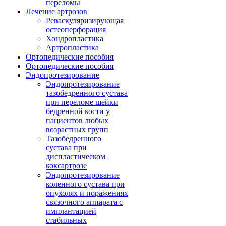
переломы
Лечение артрозов
Реваскуляризирующая
остеоперфорация
Хондропластика
Артропластика
Ортопедические пособия
Ортопедические пособия
Эндопротезирование
Эндопротезирование
тазобедренного сустава
при переломе шейки
бедренной кости у
пациентов любых
возрастных групп
Тазобедренного
сустава при
диспластическом
коксартрозе
Эндопротезирование
коленного сустава при
опухолях и поражениях
связочного аппарата с
имплантацией
стабильных