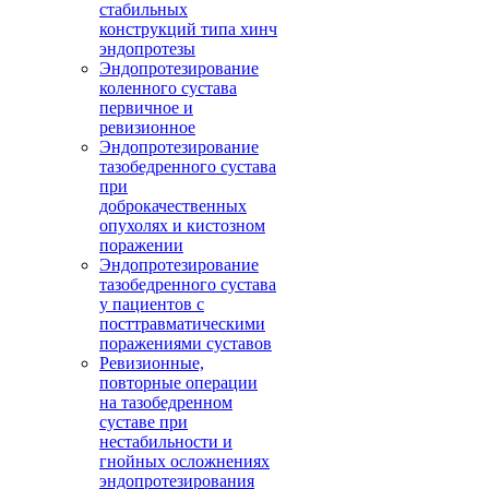
стабильных
конструкций типа хинч
эндопротезы
Эндопротезирование
коленного сустава
первичное и
ревизионное
Эндопротезирование
тазобедренного сустава
при
доброкачественных
опухолях и кистозном
поражении
Эндопротезирование
тазобедренного сустава
у пациентов с
посттравматическими
поражениями суставов
Ревизионные,
повторные операции
на тазобедренном
суставе при
нестабильности и
гнойных осложнениях
эндопротезирования