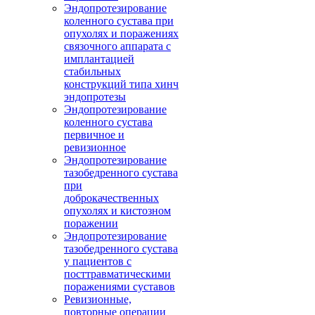
Эндопротезирование
коленного сустава при
опухолях и поражениях
связочного аппарата с
имплантацией
стабильных
конструкций типа хинч
эндопротезы
Эндопротезирование
коленного сустава
первичное и
ревизионное
Эндопротезирование
тазобедренного сустава
при
доброкачественных
опухолях и кистозном
поражении
Эндопротезирование
тазобедренного сустава
у пациентов с
посттравматическими
поражениями суставов
Ревизионные,
повторные операции