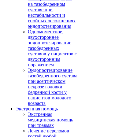
на тазобедренном
суставе при
нестабильности и
гнойных осложнениях
эндопротезирования
Одномоментное,
двухстороннее
эндопротезирование
тазобедренных
суставов у пациентов с
двухсторонним
поражением
Эндопротезирование
тазобедренного сустава
при асептическом
некрозе головки
бедренной кости у
пациентов молодого
возраста
Экстренная помощь
Экстренная
медицинская помощь
при травмах
Лечение переломов
костей любой