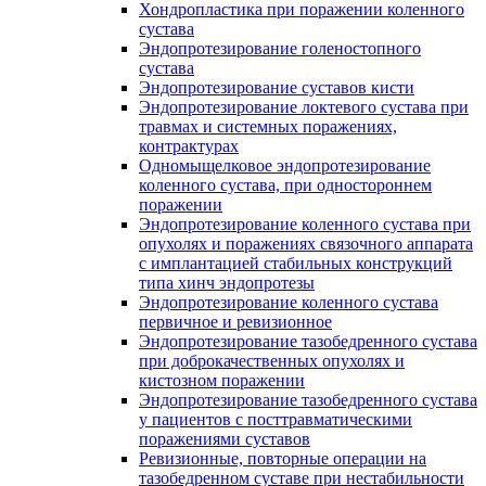
Хондропластика при поражении коленного
сустава
Эндопротезирование голеностопного
сустава
Эндопротезирование суставов кисти
Эндопротезирование локтевого сустава при
травмах и системных поражениях,
контрактурах
Одномыщелковое эндопротезирование
коленного сустава, при одностороннем
поражении
Эндопротезирование коленного сустава при
опухолях и поражениях связочного аппарата
с имплантацией стабильных конструкций
типа хинч эндопротезы
Эндопротезирование коленного сустава
первичное и ревизионное
Эндопротезирование тазобедренного сустава
при доброкачественных опухолях и
кистозном поражении
Эндопротезирование тазобедренного сустава
у пациентов с посттравматическими
поражениями суставов
Ревизионные, повторные операции на
тазобедренном суставе при нестабильности