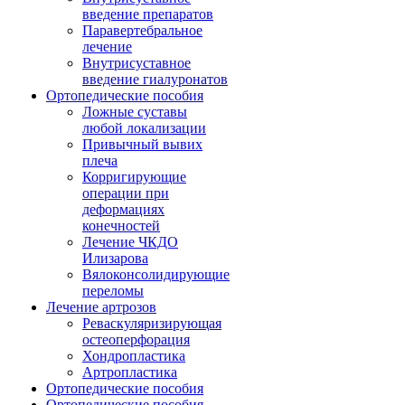
введение препаратов
Паравертебральное
лечение
Внутрисуставное
введение гиалуронатов
Ортопедические пособия
Ложные суставы
любой локализации
Привычный вывих
плеча
Корригирующие
операции при
деформациях
конечностей
Лечение ЧКДО
Илизарова
Вялоконсолидирующие
переломы
Лечение артрозов
Реваскуляризирующая
остеоперфорация
Хондропластика
Артропластика
Ортопедические пособия
Ортопедические пособия