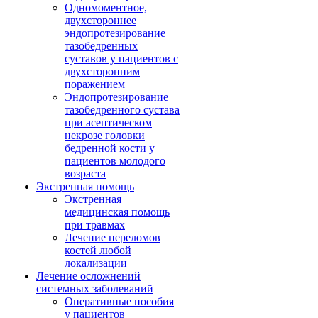
Одномоментное,
двухстороннее
эндопротезирование
тазобедренных
суставов у пациентов с
двухсторонним
поражением
Эндопротезирование
тазобедренного сустава
при асептическом
некрозе головки
бедренной кости у
пациентов молодого
возраста
Экстренная помощь
Экстренная
медицинская помощь
при травмах
Лечение переломов
костей любой
локализации
Лечение осложнений
системных заболеваний
Оперативные пособия
у пациентов