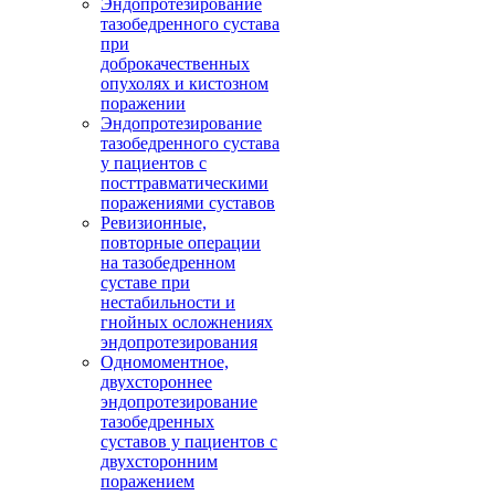
Эндопротезирование
тазобедренного сустава
при
доброкачественных
опухолях и кистозном
поражении
Эндопротезирование
тазобедренного сустава
у пациентов с
посттравматическими
поражениями суставов
Ревизионные,
повторные операции
на тазобедренном
суставе при
нестабильности и
гнойных осложнениях
эндопротезирования
Одномоментное,
двухстороннее
эндопротезирование
тазобедренных
суставов у пациентов с
двухсторонним
поражением