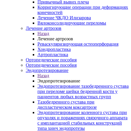
Привычный вывих плеча
Корригирующие операции при деформациях
конечностей
Лечение ЧКДО Илизарова
Вялоконсолидирующие переломы
Лечение артрозов
Назад
Лечение артрозов
Реваскуляризирующая остеоперфорация
Хондропластика
Артропластика
Ортопедические пособия
Ортопедические пособия
Эндопротезирование
Назад
Эндопротезирование
Эндопротезирование тазобедренного сустава
при переломе шейки бедренной кости у
пациентов любых возрастных групп
Тазобедренного сустава при
диспластическом коксартрозе
Эндопротезирование коленного сустава при
опухолях и поражениях связочного аппарата
с имплантацией стабильных конструкций
типа хинч эндопротезы