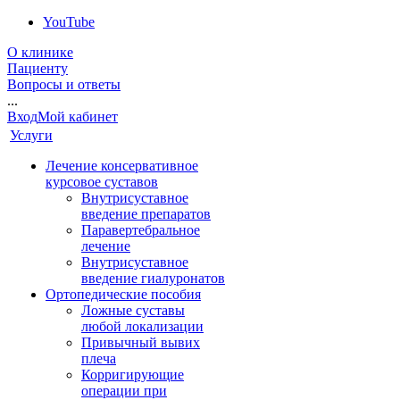
YouTube
О клинике
Пациенту
Вопросы и ответы
...
Вход
Мой кабинет
Услуги
Лечение консервативное
курсовое суставов
Внутрисуставное
введение препаратов
Паравертебральное
лечение
Внутрисуставное
введение гиалуронатов
Ортопедические пособия
Ложные суставы
любой локализации
Привычный вывих
плеча
Корригирующие
операции при