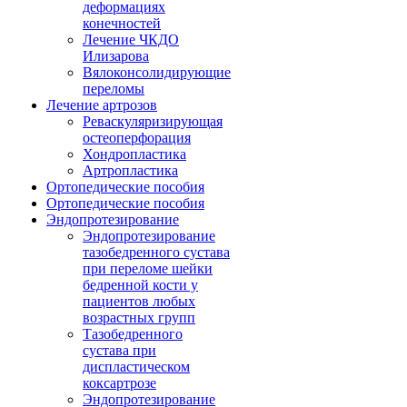
деформациях
конечностей
Лечение ЧКДО
Илизарова
Вялоконсолидирующие
переломы
Лечение артрозов
Реваскуляризирующая
остеоперфорация
Хондропластика
Артропластика
Ортопедические пособия
Ортопедические пособия
Эндопротезирование
Эндопротезирование
тазобедренного сустава
при переломе шейки
бедренной кости у
пациентов любых
возрастных групп
Тазобедренного
сустава при
диспластическом
коксартрозе
Эндопротезирование