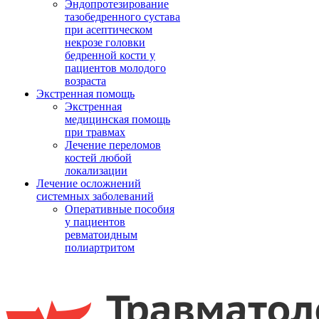
Эндопротезирование
тазобедренного сустава
при асептическом
некрозе головки
бедренной кости у
пациентов молодого
возраста
Экстренная помощь
Экстренная
медицинская помощь
при травмах
Лечение переломов
костей любой
локализации
Лечение осложнений
системных заболеваний
Оперативные пособия
у пациентов
ревматоидным
полиартритом