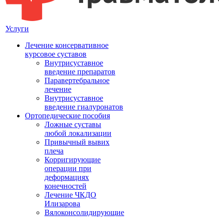
Услуги
Лечение консервативное
курсовое суставов
Внутрисуставное
введение препаратов
Паравертебральное
лечение
Внутрисуставное
введение гиалуронатов
Ортопедические пособия
Ложные суставы
любой локализации
Привычный вывих
плеча
Корригирующие
операции при
деформациях
конечностей
Лечение ЧКДО
Илизарова
Вялоконсолидирующие