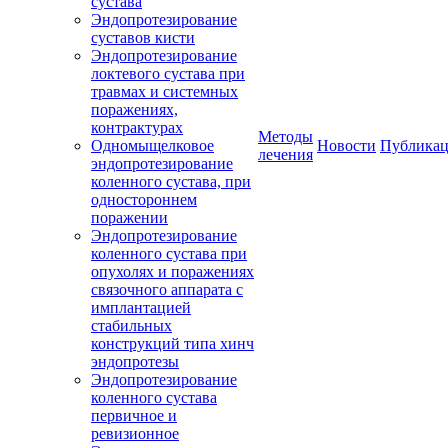
сустава
Эндопротезирование
суставов кисти
Эндопротезирование
локтевого сустава при
травмах и системных
поражениях,
контрактурах
Методы
Одномыщелковое
Новости
Публика
лечения
эндопротезирование
коленного сустава, при
одностороннем
поражении
Эндопротезирование
коленного сустава при
опухолях и поражениях
связочного аппарата с
имплантацией
стабильных
конструкций типа хинч
эндопротезы
Эндопротезирование
коленного сустава
первичное и
ревизионное