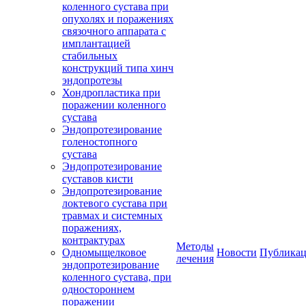
коленного сустава при
опухолях и поражениях
связочного аппарата с
имплантацией
стабильных
конструкций типа хинч
эндопротезы
Хондропластика при
поражении коленного
сустава
Эндопротезирование
голеностопного
сустава
Эндопротезирование
суставов кисти
Эндопротезирование
локтевого сустава при
травмах и системных
поражениях,
контрактурах
Методы
Одномыщелковое
Новости
Публика
лечения
эндопротезирование
коленного сустава, при
одностороннем
поражении