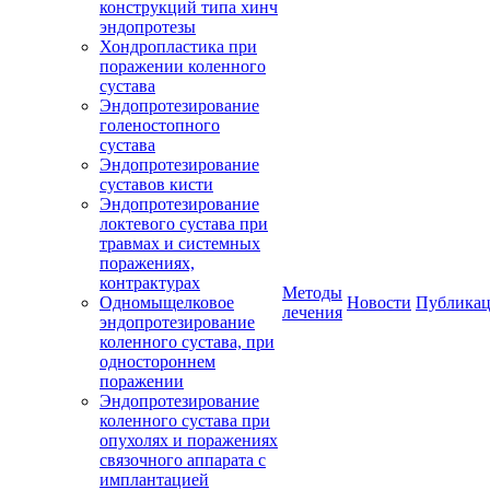
конструкций типа хинч
эндопротезы
Хондропластика при
поражении коленного
сустава
Эндопротезирование
голеностопного
сустава
Эндопротезирование
суставов кисти
Эндопротезирование
локтевого сустава при
травмах и системных
поражениях,
контрактурах
Методы
Одномыщелковое
Новости
Публика
лечения
эндопротезирование
коленного сустава, при
одностороннем
поражении
Эндопротезирование
коленного сустава при
опухолях и поражениях
связочного аппарата с
имплантацией