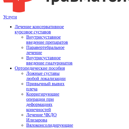
Услуги
Лечение консервативное
курсовое суставов
Внутрисуставное
введение препаратов
Паравертебральное
лечение
Внутрисуставное
введение гиалуронатов
Ортопедические пособия
Ложные суставы
любой локализации
Привычный вывих
плеча
Корригирующие
операции при
деформациях
конечностей
Лечение ЧКДО
Илизарова
Вялоконсолидирующие