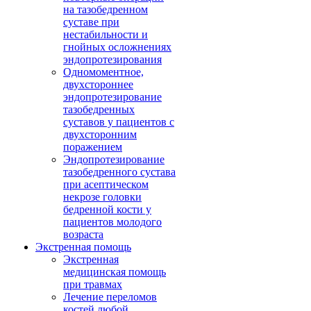
на тазобедренном
суставе при
нестабильности и
гнойных осложнениях
эндопротезирования
Одномоментное,
двухстороннее
эндопротезирование
тазобедренных
суставов у пациентов с
двухсторонним
поражением
Эндопротезирование
тазобедренного сустава
при асептическом
некрозе головки
бедренной кости у
пациентов молодого
возраста
Экстренная помощь
Экстренная
медицинская помощь
при травмах
Лечение переломов
костей любой