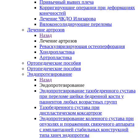
Привычный вывих плеча
Корригирующие операции при деформациях
конечностей
Лечение ЧКДО Илизарова
Вялоконсолидирующие переломы
Лечение артрозов
Назад
Лечение артрозов
Реваскуляризирующая остеоперфорация
Хондропластика
Артропластика
Ортопедические пособия
Ортопедические пособия
Эндопротезирование
Назад
Эндопротезирование
Эндопротезирование тазобедренного сустава
при переломе шейки бедренной кости у
пациентов любых возрастных групп
Тазобедренного сустава при
диспластическом коксартрозе
Эндопротезирование коленного сустава при
опухолях и поражениях связочного аппарата
с имплантацией стабильных конструкций
типа хинч эндопротезы