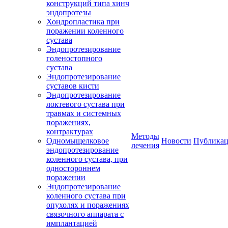
конструкций типа хинч
эндопротезы
Хондропластика при
поражении коленного
сустава
Эндопротезирование
голеностопного
сустава
Эндопротезирование
суставов кисти
Эндопротезирование
локтевого сустава при
травмах и системных
поражениях,
контрактурах
Методы
Одномыщелковое
Новости
Публика
лечения
эндопротезирование
коленного сустава, при
одностороннем
поражении
Эндопротезирование
коленного сустава при
опухолях и поражениях
связочного аппарата с
имплантацией