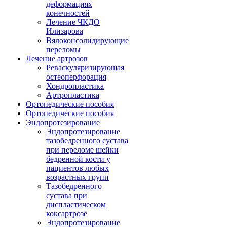
деформациях
конечностей
Лечение ЧКДО
Илизарова
Вялоконсолидирующие
переломы
Лечение артрозов
Реваскуляризирующая
остеоперфорация
Хондропластика
Артропластика
Ортопедические пособия
Ортопедические пособия
Эндопротезирование
Эндопротезирование
тазобедренного сустава
при переломе шейки
бедренной кости у
пациентов любых
возрастных групп
Тазобедренного
сустава при
диспластическом
коксартрозе
Эндопротезирование