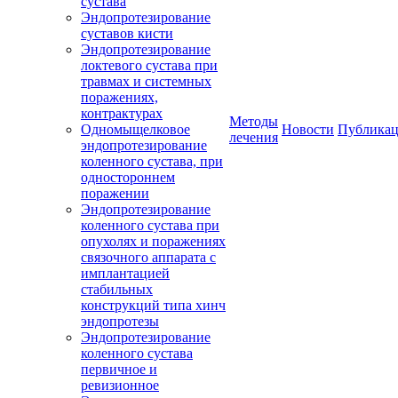
сустава
Эндопротезирование
суставов кисти
Эндопротезирование
локтевого сустава при
травмах и системных
поражениях,
контрактурах
Методы
Одномыщелковое
Новости
Публика
лечения
эндопротезирование
коленного сустава, при
одностороннем
поражении
Эндопротезирование
коленного сустава при
опухолях и поражениях
связочного аппарата с
имплантацией
стабильных
конструкций типа хинч
эндопротезы
Эндопротезирование
коленного сустава
первичное и
ревизионное