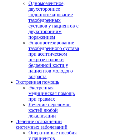
Одномоментное,
двухстороннее
эндопротезирование
тазобедренных
суставов у пациентов с
двухсторонним
поражением
Эндопротезирование
тазобедренного сустава
при асептическом
некрозе головки
бедренной кости у
пациентов молодого
возраста
Экстренная помощь
Экстренная
медицинская помощь
при травмах
Лечение переломов
костей любой
локализации
Лечение осложнений
системных заболеваний
Оперативные пособия
у пациентов