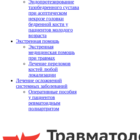
Эндопротезирование
тазобедренного сустава
при асептическом
некрозе головки
бедренной кости у
пациентов молодого
возраста
Экстренная помощь
Экстренная
медицинская помощь
при травмах
Лечение переломов
костей любой
локализации
Лечение осложнений
системных заболеваний
Оперативные пособия
у пациентов
ревматоидным
полиартритом