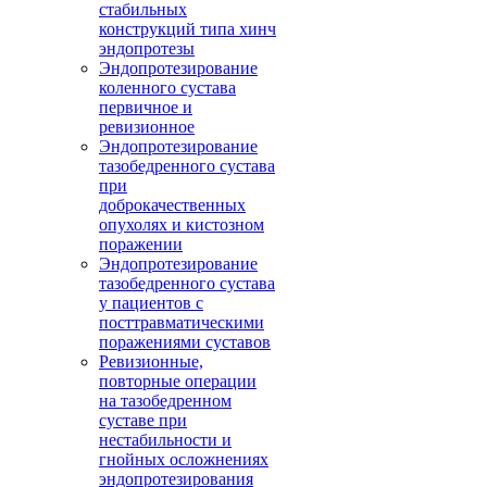
стабильных
конструкций типа хинч
эндопротезы
Эндопротезирование
коленного сустава
первичное и
ревизионное
Эндопротезирование
тазобедренного сустава
при
доброкачественных
опухолях и кистозном
поражении
Эндопротезирование
тазобедренного сустава
у пациентов с
посттравматическими
поражениями суставов
Ревизионные,
повторные операции
на тазобедренном
суставе при
нестабильности и
гнойных осложнениях
эндопротезирования