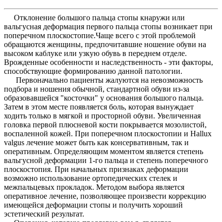
Отклонение большого пальца стопы кнаружи или
вальгусная деформация первого пальца стопы возникает при
поперечном плоскостопие.Чаще всего с этой проблемой
обращаются женщины, предпочитавшие ношение обуви на
высоком каблуке или узкую обувь в переднем отделе.
Врожденные особенности и наследственность - эти факторы,
способствующие формированию данной патологии.
Первоначально пациенты жалуются на невозможность
подбора и ношения обычной, стандартной обуви из-за
образовавшейся "косточки" у основания большого пальца.
Затем в этом месте появляется боль, которая вынуждает
ходить только в мягкой и просторной обуви. Увеличенная
головка первой плюсневой кости покрывается мозолистой,
воспаленной кожей. При поперечном плоскостопии и Hallux
valgus лечение может быть как консервативным, так и
оперативным. Определяющим моментом является степень
вальгусной деформации 1-го пальца и степень поперечного
плоскостопия. При начальных признаках деформации
возможно использование ортопедических стелек и
межпальцевых прокладок. Методом выбора является
оперативное лечение, позволяющее произвести коррекцию
имеющейся деформации стопы и получить хороший
эстетический результат.