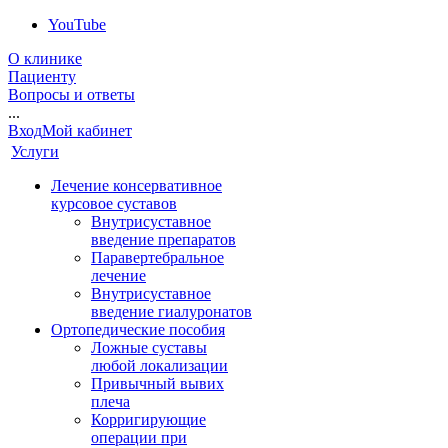
YouTube
О клинике
Пациенту
Вопросы и ответы
...
Вход
Мой кабинет
Услуги
Лечение консервативное
курсовое суставов
Внутрисуставное
введение препаратов
Паравертебральное
лечение
Внутрисуставное
введение гиалуронатов
Ортопедические пособия
Ложные суставы
любой локализации
Привычный вывих
плеча
Корригирующие
операции при