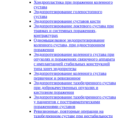
Хондропластика при поражении коленного
сустава
Эндопротезирование голеностопного
сустава
Эндопротезирование суставов кисти
Эндопротезирование локтевого сустава при
травмах и системных поражениях,
контрактурах
Одномыщелковое эндопротезирование
коленного сустава, при одностороннем
поражении
Эндопротезирование коленного сустава при
опухолях и поражениях связочного аппарата
с имплантацией стабильных конструкций
типа хинч эндопротезы
Эндопротезирование коленного сустава
первичное и ревизионное
Эндопротезирование тазобедренного сустава
при доброкачественных опухолях и
кистозном поражении
Эндопротезирование тазобедренного сустава
у пациентов с посттравматическими
поражениями суставов
Ревизионные, повторные операции на
тазобедренном суставе при нестабильности