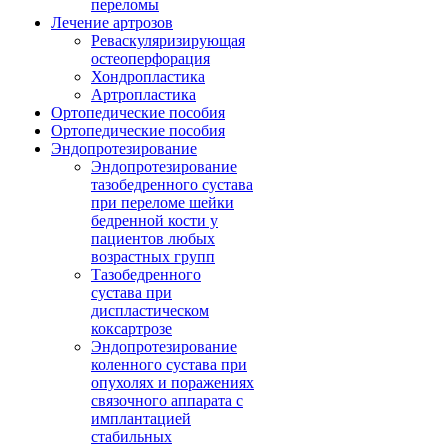
переломы
Лечение артрозов
Реваскуляризирующая
остеоперфорация
Хондропластика
Артропластика
Ортопедические пособия
Ортопедические пособия
Эндопротезирование
Эндопротезирование
тазобедренного сустава
при переломе шейки
бедренной кости у
пациентов любых
возрастных групп
Тазобедренного
сустава при
диспластическом
коксартрозе
Эндопротезирование
коленного сустава при
опухолях и поражениях
связочного аппарата с
имплантацией
стабильных