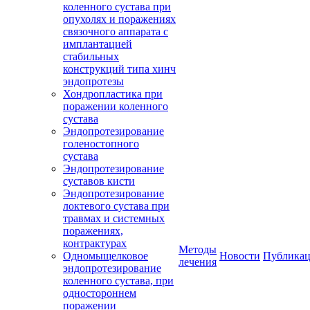
коленного сустава при
опухолях и поражениях
связочного аппарата с
имплантацией
стабильных
конструкций типа хинч
эндопротезы
Хондропластика при
поражении коленного
сустава
Эндопротезирование
голеностопного
сустава
Эндопротезирование
суставов кисти
Эндопротезирование
локтевого сустава при
травмах и системных
поражениях,
контрактурах
Методы
Одномыщелковое
Новости
Публика
лечения
эндопротезирование
коленного сустава, при
одностороннем
поражении