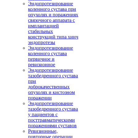
Эндопротезирование
коленного сустава при
опухолях и поражениях
связочного аппарата с
имплантацией
стабильных
конструкций типа хинч
эндопротезы
Эндопротезирование
коленного сустава
первичное и
ревизионное
Эндопротезирование
тазобедренного сустава
при
доброкачественных
опухолях и кистозном
поражении
Эндопротезирование
тазобедренного сустава
у пациентов с
посттравматическими
поражениями суставов
Ревизионные,
повторные операции