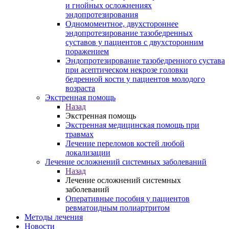
и гнойных осложнениях
эндопротезирования
Одномоментное, двухстороннее
эндопротезирование тазобедренных
суставов у пациентов с двухсторонним
поражением
Эндопротезирование тазобедренного сустава
при асептическом некрозе головки
бедренной кости у пациентов молодого
возраста
Экстренная помощь
Назад
Экстренная помощь
Экстренная медицинская помощь при
травмах
Лечение переломов костей любой
локализации
Лечение осложнений системных заболеваний
Назад
Лечение осложнений системных
заболеваний
Оперативные пособия у пациентов
ревматоидным полиартритом
Методы лечения
Новости