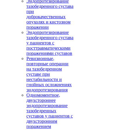
Эндопротезирование
тазобедренного сустава
при
доброкачественных
опухолях и кистозном
поражении
Эндопротезирование
тазобедренного сустава
у пациентов с
посттравматическими
поражениями суставов
Ревизионные,
повторные операции
на тазобедренном
суставе при
нестабильности и
гнойных осложнениях
эндопротезирования
Одномоментное,
двухстороннее
эндопротезирование
тазобедренных
суставов у пациентов с
двухсторонним
поражением