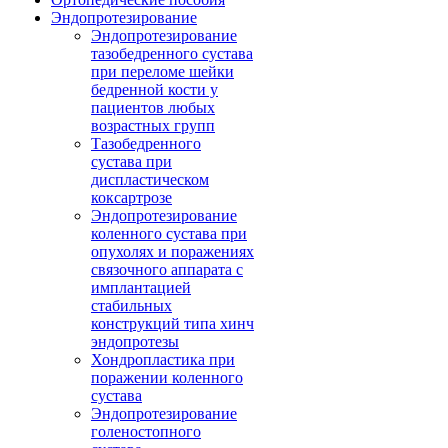
Эндопротезирование
Эндопротезирование
тазобедренного сустава
при переломе шейки
бедренной кости у
пациентов любых
возрастных групп
Тазобедренного
сустава при
диспластическом
коксартрозе
Эндопротезирование
коленного сустава при
опухолях и поражениях
связочного аппарата с
имплантацией
стабильных
конструкций типа хинч
эндопротезы
Хондропластика при
поражении коленного
сустава
Эндопротезирование
голеностопного