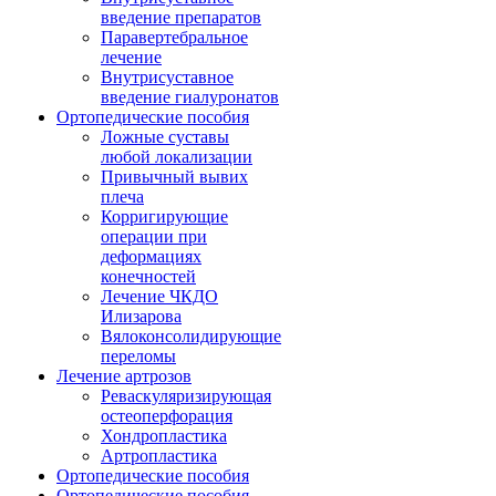
введение препаратов
Паравертебральное
лечение
Внутрисуставное
введение гиалуронатов
Ортопедические пособия
Ложные суставы
любой локализации
Привычный вывих
плеча
Корригирующие
операции при
деформациях
конечностей
Лечение ЧКДО
Илизарова
Вялоконсолидирующие
переломы
Лечение артрозов
Реваскуляризирующая
остеоперфорация
Хондропластика
Артропластика
Ортопедические пособия
Ортопедические пособия